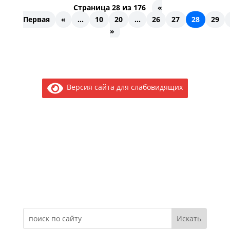
Страница 28 из 176
«
Первая
«
...
10
20
...
26
27
28
29
»
Версия сайта для слабовидящих
Электронное обращение