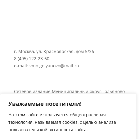
г. Москва, ул. Красноярская, дом 5/36
8 (495) 122-23-60
e-mail: vmo.golyanovo@mail.ru
Сетевое издание Муниципальный округ Гольяново
в городе Москве 0+
Уважаемые посетители!
Об использовании информации сайта.
© 2024 Все права защищены.
На этом сайте используется общеотраслевая
технология, называемая
cookies
, с целью анализа
пользовательской активности сайта.