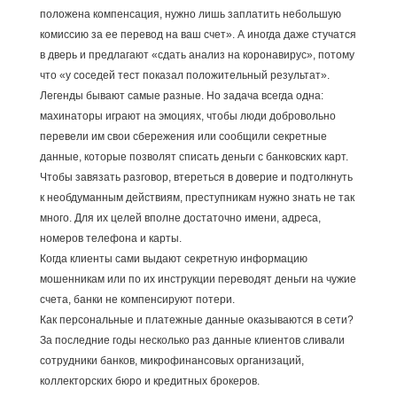
положена компенсация, нужно лишь заплатить небольшую
комиссию за ее перевод на ваш счет». А иногда даже стучатся
в дверь и предлагают «сдать анализ на коронавирус», потому
что «у соседей тест показал положительный результат».
Легенды бывают самые разные. Но задача всегда одна:
махинаторы играют на эмоциях, чтобы люди добровольно
перевели им свои сбережения или сообщили секретные
данные, которые позволят списать деньги с банковских карт.
Чтобы завязать разговор, втереться в доверие и подтолкнуть
к необдуманным действиям, преступникам нужно знать не так
много. Для их целей вполне достаточно имени, адреса,
номеров телефона и карты.
Когда клиенты сами выдают секретную информацию
мошенникам или по их инструкции переводят деньги на чужие
счета, банки не компенсируют потери.
Как персональные и платежные данные оказываются в сети?
За последние годы несколько раз данные клиентов сливали
сотрудники банков, микрофинансовых организаций,
коллекторских бюро и кредитных брокеров.