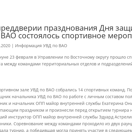
преддверии празднования Дня защ
 ВАО состоялось спортивное меро
.2020
|
Информация УВД по ВАО
нуне 23 февраля в Управлении по Восточному округу прошло с
та между командами территориальных отделов и подразделени
ортивном зале УВД по ВАО собрались 14 спортивных команд. П
щник начальника УВД по ВАО по работе с личным составом по
ник и начальник ОПП майор внутренней службы Екатерина Он
упающим праздником и произнесли перед открытием турнира н
ший инструктор ОПП майор внутренней службы Эдуард Астрелин
рники. Соревнование между командами проходило из двух раун
дала турнир, а победившая могла принять участие в следующем