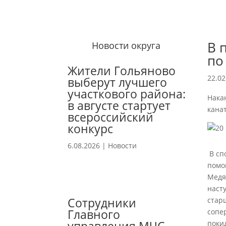
В 
Новости округа
по
Жители Гольяново
22.02
выберут лучшего
участкового района:
Нака
в августе стартует
кана
всероссийский
конкурс
6.08.2026
|
Новости
В сп
помо
Медя
наст
Сотрудники
стар
Главного
сопе
поки