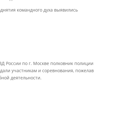
однятия командного духа выявились
Д России по г. Москве полковник полиции
едали участникам и соревнования, пожелав
бной деятельности.