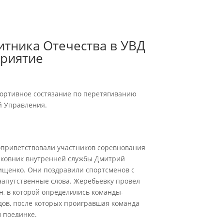
итника Отечества в УВД
приятие
портивное состязание по перетягиванию
й Управления.
оприветствовали участников соревнования
лковник внутренней службы Дмитрий
ищенко. Они поздравили спортсменов с
апутственные слова. Жеребьевку провел
, в которой определились команды-
дов, после которых проигравшая команда
 поединке.