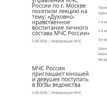
управления МЧС
России по г. Москве
Посл
посетили лекцию на
приз
тему: «Духовно-
нравственное
1-е 
воспитание личного
2-е 
состава МЧС России»
3-е 
3.08.2026
|
Информация МЧС
Цере
Иван
им д
МЧС России
приглашает юношей
и девушек поступать
в ВУЗы ведомства
3.08.2026
|
Информация МЧС