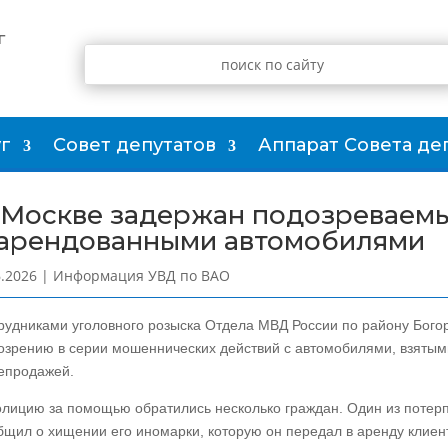
г
г
Совет депутатов
Аппарат Совета де
 Москве задержан подозреваем
 арендованными автомобилями
6.2026
|
Информация УВД по ВАО
рудниками уголовного розыска Отдела МВД России по району Богор
озрению в серии мошеннических действий с автомобилями, взятым
епродажей.
олицию за помощью обратились несколько граждан. Один из потер
бщил о хищении его иномарки, которую он передал в аренду клиент