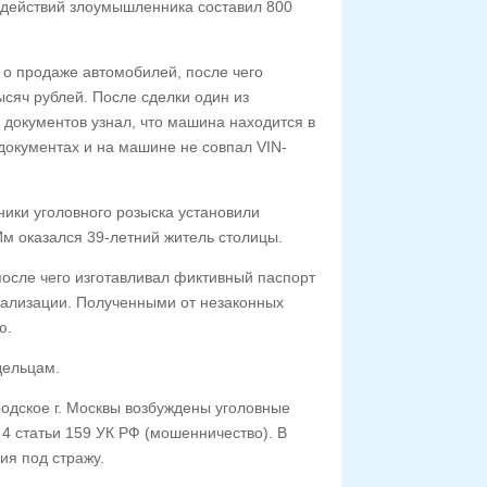
т действий злоумышленника составил 800
 о продаже автомобилей, после чего
ысяч рублей. После сделки один из
документов узнал, что машина находится в
в документах и на машине не совпал VIN-
ики уголовного розыска установили
м оказался 39-летний житель столицы.
после чего изготавливал фиктивный паспорт
еализации. Полученными от незаконных
ю.
дельцам.
дское г. Москвы возбуждены уголовные
4 статьи 159 УК РФ (мошенничество). В
ия под стражу.