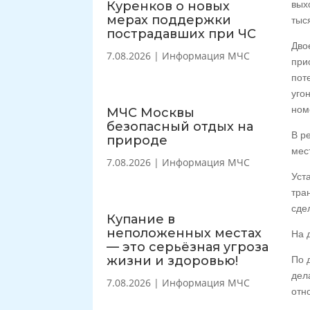
Куренков о новых
вых
мерах поддержки
тыс
пострадавших при ЧС
Дво
7.08.2026
|
Информация МЧС
при
пот
уго
ном
МЧС Москвы
безопасный отдых на
В р
природе
мес
7.08.2026
|
Информация МЧС
Уст
тра
сде
Купание в
неположенных местах
На 
— это серьёзная угроза
жизни и здоровью!
По 
дел
7.08.2026
|
Информация МЧС
отн