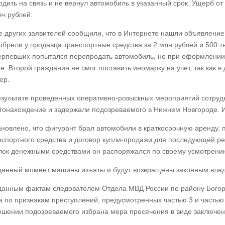
одить на связь и не вернул автомобиль в указанный срок. Ущерб о
яч рублей.
е других заявителей сообщили, что в Интернете нашли объявление
обрели у продавца транспортные средства за 2 млн рублей и 500 т
ерпевших попытался перепродать автомобиль, но при оформлении 
не. Второй гражданин не смог поставить иномарку на учет, так как 
ер.
езультате проведенных оперативно-розыскных мероприятий сотрудн
тонахождение и задержали подозреваемого в Нижнем Новгороде. И
ановлено, что фигурант брал автомобили в краткосрочную аренду, 
нспортного средства и договор купли-продажи для последующей р
лок денежными средствами он распоряжался по своему усмотрени
данный момент машины изъяты и будут возвращены законным вла
данным фактам следователем Отдела МВД России по району Богоро
а по признакам преступлений, предусмотренных частью 3 и частью 
ошении подозреваемого избрана мера пресечения в виде заключен