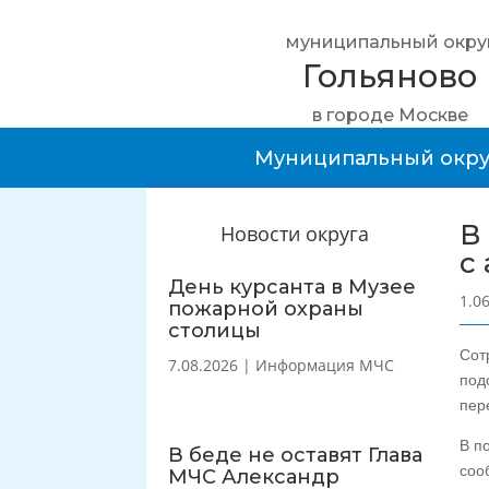
муниципальный окру
Гольяново
в городе Москве
Муниципальный окру
В
Новости округа
с
День курсанта в Музее
1.0
пожарной охраны
столицы
Сот
7.08.2026
|
Информация МЧС
под
пер
В п
В беде не оставят Глава
соо
МЧС Александр