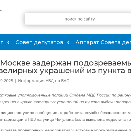
г
г
Совет депутатов
Аппарат Совета де
 Москве задержан подозреваемы
велирных украшений из пункта 
09.2025
|
Информация УВД по ВАО
стковые уполномоченные полиции Отдела МВД России по району
озрению в краже ювелирных украшений из пункта выдачи товаро
олицию поступило сообщение от работника службы безопасности ма
ентаризации в ПВЗ на улице Чечулина была выявлена недостача то
езультате проверочных мероприятий участковые уполномоченные п