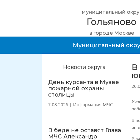
муниципальный окру
Гольяново
в городе Москве
Муниципальный окру
В
Новости округа
ю
День курсанта в Музее
26.
пожарной охраны
столицы
Уча
7.08.2026
|
Информация МЧС
под
В п
инв
В беде не оставят Глава
МЧС Александр
В р