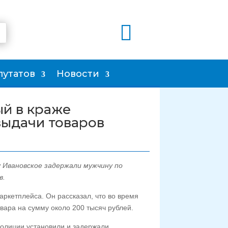

путатов
Новости
й в краже
выдачи товаров
 Ивановское задержали мужчину по
в.
ркетплейса. Он рассказал, что во время
вара на сумму около 200 тысяч рублей.
олиции установили и задержали