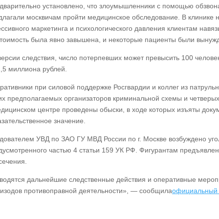
дварительно установлено, что злоумышленники с помощью обзвона
длагали москвичам пройти медицинское обследование. В клинике
ессивного маркетинга и психологического давления клиентам навя
стоимость была явно завышена, и некоторые пациенты были вынужд
версии следствия, число потерпевших может превысить 100 человек
1,5 миллиона рублей.
ративники при силовой поддержке Росгвардии и коллег из патруль
их предполагаемых организаторов криминальной схемы и четверых
едицинском центре проведены обыски, в ходе которых изъяты док
азательственное значение.
дователем УВД по ЗАО ГУ МВД России по г. Москве возбуждено уго
дусмотренного частью 4 статьи 159 УК РФ. Фигурантам предъявле
сечения.
водятся дальнейшие следственные действия и оперативные меропр
пизодов противоправной деятельности», — сообщила
официальный 