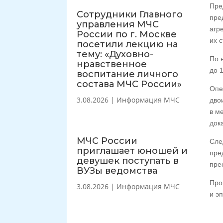
Пре
Сотрудники Главного
пре
управления МЧС
агр
России по г. Москве
их 
посетили лекцию на
тему: «Духовно-
По 
нравственное
до 
воспитание личного
состава МЧС России»
Опе
3.08.2026
|
Информация МЧС
дво
в м
док
МЧС России
Сле
приглашает юношей и
пре
девушек поступать в
пре
ВУЗы ведомства
Про
3.08.2026
|
Информация МЧС
и э