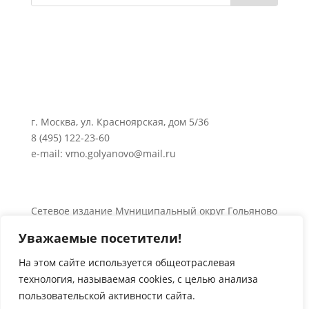
г. Москва, ул. Красноярская, дом 5/36
8 (495) 122-23-60
e-mail: vmo.golyanovo@mail.ru
Сетевое издание Муниципальный округ Гольяново
в городе Москве 0+
Уважаемые посетители!
Об использовании информации сайта.
© 2024 Все права защищены.
На этом сайте используется общеотраслевая
технология, называемая
cookies
, с целью анализа
пользовательской активности сайта.