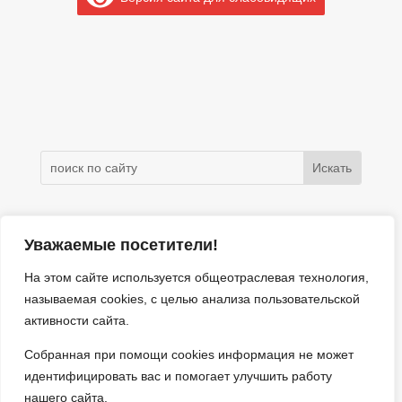
Электронное обращение
Уважаемые посетители!
На этом сайте используется общеотраслевая технология,
г. Москва, ул. Красноярская, дом 5/36
называемая
cookies
, с целью анализа пользовательской
8 (495) 122-23-60
активности сайта.
e-mail: vmo.golyanovo@mail.ru
Сетевое издание Муниципальный округ Гольяново в
Собранная при помощи
cookies
информация не может
городе Москве 0+
идентифицировать вас и помогает улучшить работу
Об использовании информации сайта.
нашего сайта.