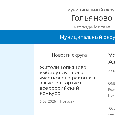
муниципальный окру
Гольяново
в городе Москве
Муниципальный окру
У
Новости округа
А
Жители Гольяново
23.
выберут лучшего
участкового района: в
августе стартует
ОМВ
всероссийский
Коз
конкурс
При
6.08.2026
|
Новости
Осо
лев