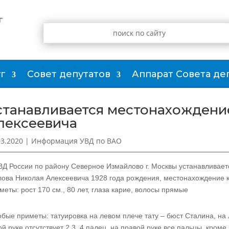
г
г
Совет депутатов
Аппарат Совета де
станавливается местонахождени
лексеевича
03.2020
|
Информация УВД по ВАО
Д России по району Северное Измайлово г. Москвы устанавливает
лова Николая Алексеевича 1928 года рождения, местонахождение ко
меты: рост 170 см., 80 лет, глаза карие, волосы прямые
бые приметы: татуировка на левом плече тату – бюст Сталина, на 
ой руке отсутствует 2,3, 4 палец, на правой руке все пальцы, кром