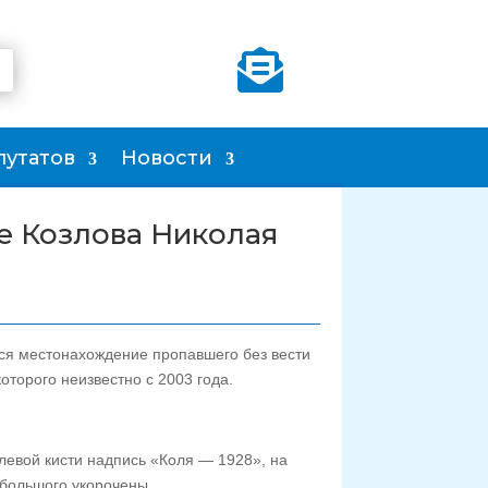

путатов
Новости
е Козлова Николая
ся местонахождение пропавшего без вести
торого неизвестно с 2003 года.
левой кисти надпись «Коля — 1928», на
е большого укорочены.