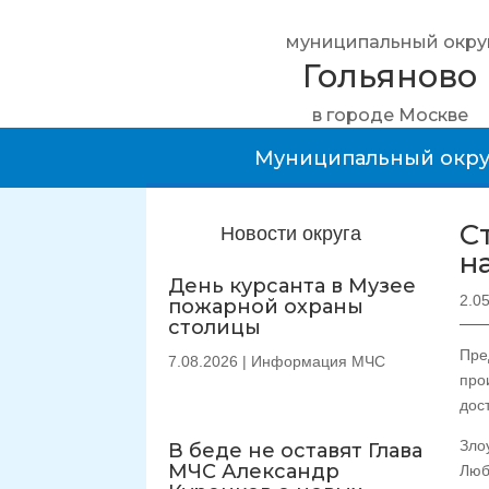
муниципальный окру
Гольяново
в городе Москве
Муниципальный окру
С
Новости округа
н
День курсанта в Музее
2.0
пожарной охраны
столицы
Пре
7.08.2026
|
Информация МЧС
про
дос
Зло
В беде не оставят Глава
МЧС Александр
Люб