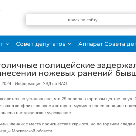
г
г
Совет депутатов
Аппарат Совета де
толичные полицейские задержал
анесении ножевых ранений бывш
5.2024
|
Информация УВД по ВАО
дварительно установлено, что 29 апреля в торговом центре на ул
изошел конфликт, во время которого мужчина нанес женщине нож
тавлена в медицинское учреждение.
умышленник с места происшествия скрылся, но по горячим следам 
ерцы Московской области.