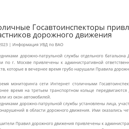
оличные Госавтоинспекторы привл
астников дорожного движения
2023
|
Информация УВД по ВАО
удниками дорожно-патрульной службы отдельного батальона
ии по г. Москве привлечены к административной ответствен
ств, которые в вечернее время грубо нарушали Правила дорожн
ремя мониторинга сети Интернет столичными Госавтоинспек
рнее время на третьем транспортном кольце передвигаются 
зли из окон автомобилей.
удниками дорожно-патрульной службы установлены лица, уча
онарушений в области дорожного движения. Ими оказались чет
шители Правил дорожного движения привлечены к администрат