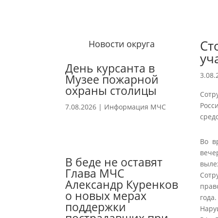
Ст
Новости округа
уч
День курсанта в
3.08.
Музее пожарной
охраны столицы
Сотр
Росс
7.08.2026
|
Информация МЧС
сред
Во в
вече
В беде не оставят
выле
Глава МЧС
Сотр
Александр Куренков
прав
о новых мерах
года.
поддержки
Нару