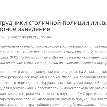
трудники столичной полиции лик
орное заведение
2025
|
Информация УВД по ВАО
руполномоченными Отдела экономической безопасности и против
и по г. Москве совместно с коллегами из УФСБ России по г. Москв
ржке ОМОН ГУ Росгвардии по г. Москве пресечена незаконная орга
щил начальник УИиОС ГУ МВД России по г. Москве полковник внут
новлено, что игорное заведение располагалось на 2 этаже нежил
ытом режиме с соблюдением мер конспирации, преимущественно
ествлялся через двери, оборудованные камерами видеонаблюд
пу для идентификации посетителей. В момент захода оперативн
тков человек. Игроки могли попасть внутрь по СМС-приглашен
варительному звонку. Благодаря оперативно полученной инфо
ного заведения в кратчайшие сроки полицейским удалось прес