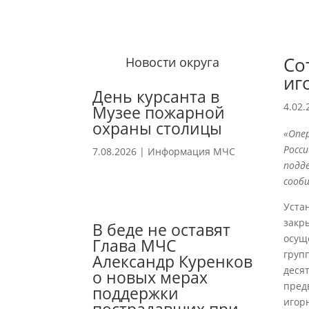
Со
Новости округа
иг
День курсанта в
4.02.
Музее пожарной
охраны столицы
«Опе
Росси
7.08.2026
|
Информация МЧС
подде
сооб
Уста
закр
В беде не оставят
осущ
Глава МЧС
груп
Александр Куренков
деся
о новых мерах
пред
поддержки
игор