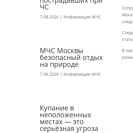
пострадавших при
ЧС
Сотр
Моск
7.08.2026
|
Информация МЧС
след
След
стат
МЧС Москвы
В на
безопасный отдых
розы
на природе
7.08.2026
|
Информация МЧС
Купание в
неположенных
местах — это
серьёзная угроза