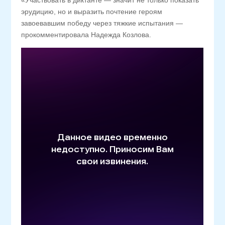
«Участвовать в диктанте — значит не только показать
эрудицию, но и выразить почтение героям
завоевавшим победу через тяжкие испытания —
прокомментировала Надежда Козлова.