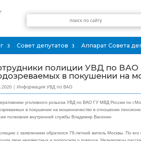
г
г
Совет депутатов
Аппарат Совета де
отрудники полиции УВД по ВАО
одозреваемых в покушении на 
2.2020
|
Информация УВД по ВАО
еративники уголовного розыска УВД по ВАО ГУ МВД России по г.Мо
озреваемых в покушении на мошенничество в отношении пенсион
сии полковник внутренней службы Владимир Васенин.
олицию с заявлением обратился 79-летний житель Москвы. По его 
ошли двое неизвестных и попросили о помощи. Незнакомцы расска