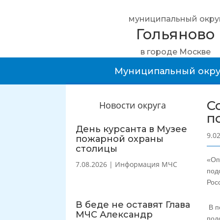
муниципальный окру
Гольяново
в городе Москве
Муниципальный окру
С
Новости округа
п
День курсанта в Музее
9.0
пожарной охраны
столицы
«Оп
7.08.2026
|
Информация МЧС
под
Рос
В беде не оставят Глава
В п
МЧС Александр
под