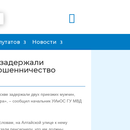

путатов
Новости
 задержали
мошенничество
скве задержали двух приезжих мужчин,
ера», – сообщил начальник УИиОС ГУ МВД
словам, на Алтайской улице к нему
зали пенсионеру, что им должны