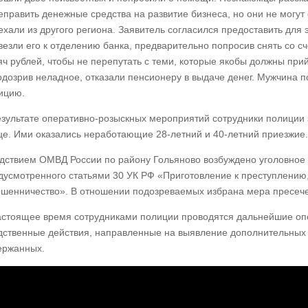
еправить денежные средства на развитие бизнеса, но они не могут 
ехали из другого региона. Заявитель согласился предоставить для 
везли его к отделению банка, предварительно попросив снять со с
яч рублей, чтобы не перепутать с теми, которые якобы должны прий
одозрив неладное, отказали пенсионеру в выдаче денег. Мужчина по
ицию.
езультате оперативно-розыскных мероприятий сотрудники полиции
це. Ими оказались неработающие 28-летний и 40-летний приезжие.
дствием ОМВД России по району Гольяново возбуждено уголовное 
дусмотренного статьями 30 УК РФ «Приготовление к преступлению
шенничество». В отношении подозреваемых избрана мера пресечен
астоящее время сотрудниками полиции проводятся дальнейшие оп
дственные действия, направленные на выявление дополнительных 
ержанных.