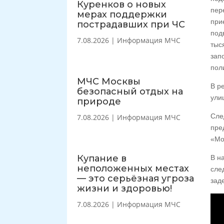
Куренков о новых
пер
мерах поддержки
при
пострадавших при ЧС
под
7.08.2026
|
Информация МЧС
тыс
зап
пол
МЧС Москвы
В р
безопасный отдых на
ули
природе
Сле
7.08.2026
|
Информация МЧС
пре
«Мо
Купание в
В н
неположенных местах
сле
— это серьёзная угроза
зад
жизни и здоровью!
7.08.2026
|
Информация МЧС