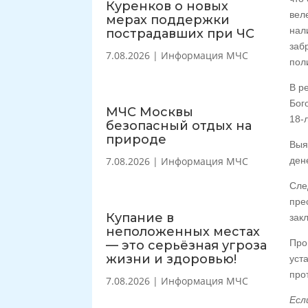
Куренков о новых
вел
мерах поддержки
нал
пострадавших при ЧС
заб
7.08.2026
|
Информация МЧС
пол
В р
Бог
МЧС Москвы
18-л
безопасный отдых на
природе
Выя
7.08.2026
|
Информация МЧС
ден
Сле
пре
Купание в
зак
неположенных местах
Про
— это серьёзная угроза
жизни и здоровью!
уст
про
7.08.2026
|
Информация МЧС
Есл