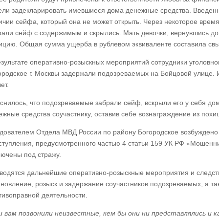
ели задекларировать имевшиеся дома денежные средства. Введенн
ичии сейфа, который она не может открыть. Через некоторое врем
рали сейф с содержимым и скрылись. Мать девочки, вернувшись до
ицию. Общая сумма ущерба в рублевом эквиваленте составила свы
езультате оперативно-розыскных мероприятий сотрудники уголовно
ородское г. Москвы задержали подозреваемых на Бойцовой улице. 
ет.
снилось, что подозреваемые забрали сейф, вскрыли его у себя дом
ежные средства соучастнику, оставив себе вознаграждение из похи
дователем Отдела МВД России по району Богородское возбуждено 
ступления, предусмотренного частью 4 статьи 159 УК РФ «Мошенн
лючены под стражу.
водятся дальнейшие оперативно-розыскные мероприятия и следст
ановление, розыск и задержание соучастников подозреваемых, а т
тивоправной деятельности.
и вам позвонили неизвестные, кем бы они ни представлялись и ка