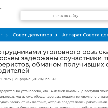
г
г
Совет депутатов
Аппарат Совета де
отрудниками уголовного розыска
осквы задержаны соучастники 
феристов, обманом получивших 
одителей
11.2025
|
Информация УВД по ВАО
дварительно установлено, что 14-летней школьнице поступил звоно
диктовать код из смс, обещая доставку подарка из ювелирного мага
тупать звонки от неизвестных, которые представились работниками
 ее родители будут привлечены к ответственности якобы за финан