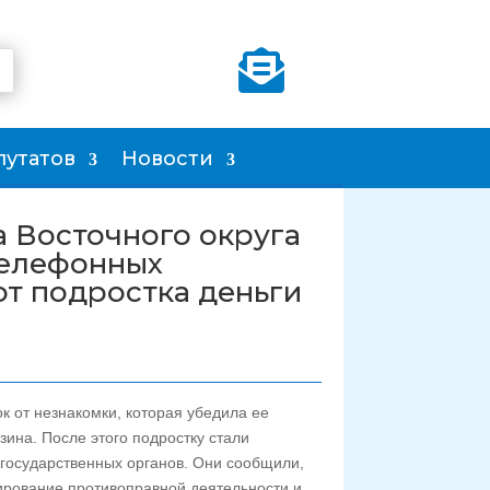

путатов
Новости
 Восточного округа
телефонных
от подростка деньги
к от незнакомки, которая убедила ее
зина. После этого подростку стали
 государственных органов. Они сообщили,
сирование противоправной деятельности и