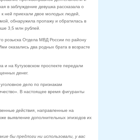
ая в заблуждение девушка рассказала о
я к ней приехали двое молодых людей,
мой, обнаружила пропажу и обратилась в
ше 3,5 млн рублей.
го розыска Отдела МВД России по району
Ими оказались два родных брата в возрасте
а и на Кутузовском проспекте передали
щенных денег.
уголовное дело по признакам
ичество». В настоящее время фигуранты
венные действия, направленные на
акже выявление дополнительных эпизодов их
кие бы предлоги ни использовали, у вас