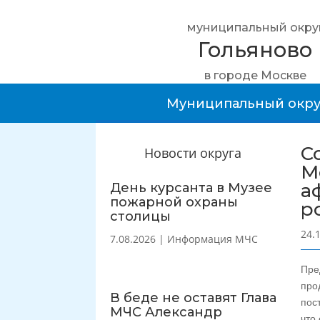
муниципальный окру
Гольяново
в городе Москве
Муниципальный окру
С
Новости округа
М
а
День курсанта в Музее
пожарной охраны
р
столицы
24.
7.08.2026
|
Информация МЧС
Пре
про
В беде не оставят Глава
пос
МЧС Александр
что