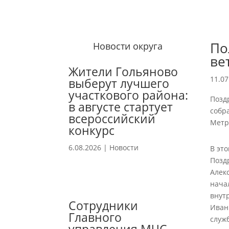
По
Новости округа
ве
Жители Гольяново
11.07
выберут лучшего
участкового района:
Позд
в августе стартует
собр
всероссийский
Метр
конкурс
6.08.2026
|
Новости
В эт
Позд
Алек
нача
внут
Сотрудники
Иван
Главного
служ