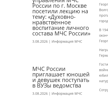
управления МЧС
России по г. Москве
Геор
посетили лекцию на
Волго
тему: «Духовно-
прот
нравственное
горо
воспитание личного
В 19
состава МЧС России»
окон
Геор
3.08.2026
|
Информация МЧС
Нагр
Герм
Гост
МЧС России
войн
приглашает юношей
юбил
и девушек поступать
нату
в ВУЗы ведомства
Сотр
3.08.2026
|
Информация МЧС