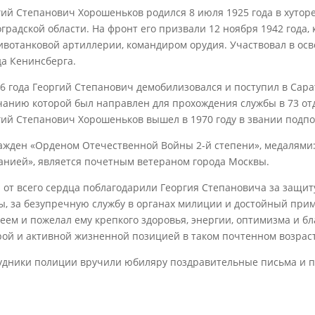
гий Степанович Хорошеньков родился 8 июля 1925 года в хуторе
градской области. На фронт его призвали 12 ноября 1942 года, 
ивотанковой артиллерии, командиром орудия. Участвовал в осв
да Кенинсберга.
46 года Георгий Степанович демобилизовался и поступил в Сар
чанию которой был направлен для прохождения службы в 73 от
гий Степанович Хорошеньков вышел в 1970 году в звании подп
ажден «Орденом Отечественной Войны 2-й степени», медалями: 
анией», является почетным ветераном города Москвы.
и от всего сердца поблагодарили Георгия Степановича за защи
ы, за безупречную службу в органах милиции и достойный прим
еем и пожелал ему крепкого здоровья, энергии, оптимизма и б
рой и активной жизненной позицией в таком почтенном возраст
удники полиции вручили юбиляру поздравительные письма и 