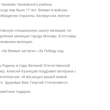
 Нахаево, Нахаевского района,
когда ему было 17 лет. Воевал в войсках
обождении Украины, Белоруссии, взятии
атовскую специальную школу милиции, по
деление милиции города Москвы. В отставку
олковника милиции.
«За боевые заслуги», «За Победу над
ту Родины в годы Великой Отечественной
ер. Алексей Кузнецов поздравил ветерана с
лагополучия: «Я восхищен вашей живой
е. Здоровья Вам, Георгий Степанович!»
памятные подарки.