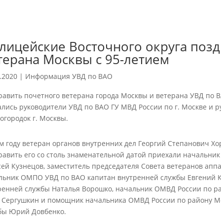
лицейские Восточного округа поз
терана Москвы с 95-летием
.2020
|
Информация УВД по ВАО
равить почетного ветерана города Москвы и ветерана УВД по В
ались руководители УВД по ВАО ГУ МВД России по г. Москве и 
огородок г. Москвы.
ом году ветеран органов внутренних дел Георгий Степанович Хо
равить его со столь знаменательной датой приехали начальни
сей Кузнецов, заместитель председателя Совета ветеранов апп
льник ОМПО УВД по ВАО капитан внутренней службы Евгений К
ренней службы Наталья Ворошко, начальник ОМВД России по р
 Сергушкин и помощник начальника ОМВД России по району М
бы Юрий Довбенко.