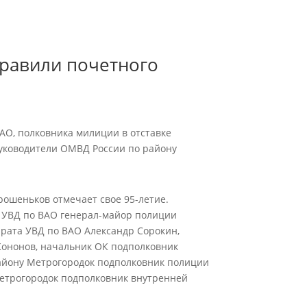
дравили почетного
АО, полковника милиции в отставке
руководители ОМВД России по району
рошеньков отмечает свое 95-летие.
к УВД по ВАО генерал-майор полиции
арата УВД по ВАО Александр Сорокин,
ононов, начальник ОК подполковник
айону Метрогородок подполковник полиции
етрогородок подполковник внутренней