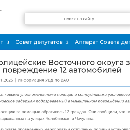
г
г
Совет депутатов
Аппарат Совета де
олицейские Восточного округа 
а повреждение 12 автомобилей
11.2025
|
Информация УВД по ВАО
стковыми уполномоченными полиции и сотрудниками уголовного
новское задержан подозреваемый в умышленном повреждении а
полицию за помощью обратились 12 граждан. Они сообщили, что не
паркованных на улицах Челябинская и Чечулина
.
езультате проведенных мероприятий сотрудники полиции установил