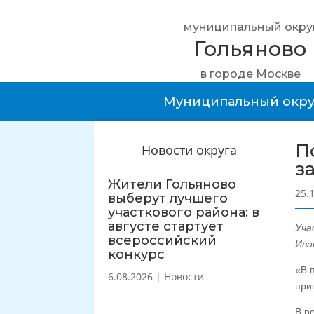
муниципальный окру
Гольяново
в городе Москве
Муниципальный окру
П
Новости округа
з
Жители Гольяново
25.
выберут лучшего
участкового района: в
августе стартует
Уча
всероссийский
Ива
конкурс
«В 
6.08.2026
|
Новости
при
В р