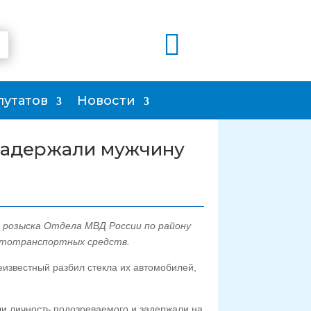

путатов
Новости
задержали мужчину
 розыска Отдела МВД России по району
втотранспортных средств.
известный разбил стекла их автомобилей,
и личность подозреваемого и задержали на