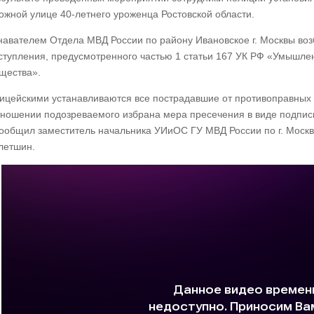
ожной улице 40-летнего уроженца Ростовской области.
навателем Отдела МВД России по району Ивановское г. Москвы воз
ступления, предусмотренного частью 1 статьи 167 УК РФ «Умышл
щества».
ицейскими устанавливаются все пострадавшие от противоправных д
тношении подозреваемого избрана мера пресечения в виде подпис
ообщил заместитель начальника УИиОС ГУ МВД России по г. Москв
летшин.