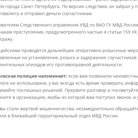
ля города Санкт-Петербурга. По версии следствия, он забрал у 
товалюту и отправил деньги соучастникам.
ователем Следственного управления УВД по ВАО ГУ МВД России 
накам преступления, предусмотренного частью 4 статьи 159 У
стражу.
цейскими проводятся дальнейшие оперативно-розыскные мероп
авленные на установление, розыск и задержание соучастников 
лнительных эпизодов его противоправной деятельности.
овская полиция напоминает:
если вам позвонили неизвестные
логи ни использовали, у вас всегда есть время проверить инф
имайте поспешных решений. Прервите разговор и посоветуйте
оните в организацию, якобы из которой вам поступил звонок, 
 вы стали жертвой мошенничества, незамедлительно обращайте
 или в ближайший территориальный отдел МВД России.