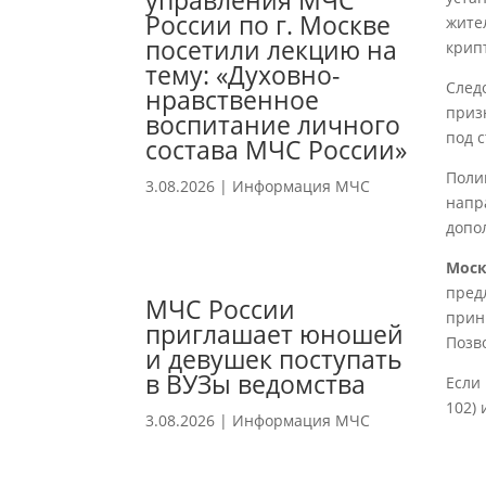
управления МЧС
России по г. Москве
жите
посетили лекцию на
крип
тему: «Духовно-
След
нравственное
приз
воспитание личного
под 
состава МЧС России»
Поли
3.08.2026
|
Информация МЧС
напр
допо
Моск
пред
МЧС России
прин
приглашает юношей
Позв
и девушек поступать
в ВУЗы ведомства
Если
102)
3.08.2026
|
Информация МЧС