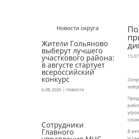
По
Новости округа
пр
Жители Гольяново
ди
выберут лучшего
участкового района:
15.07
в августе стартует
всероссийский
конкурс
Сотру
заде
6.08.2026
|
Новости
Пред
рабо
угро
слож
Сотрудники
Главного
В ре
уста