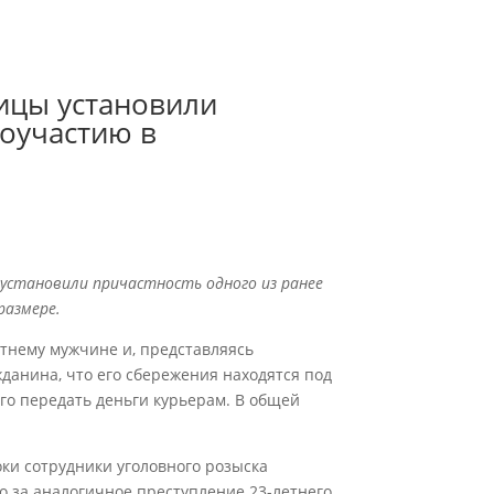
ицы установили
соучастию в
е установили причастность одного из ранее
размере.
тнему мужчине и, представляясь
данина, что его сбережения находятся под
го передать деньги курьерам. В общей
ки сотрудники уголовного розыска
о за аналогичное преступление 23-летнего