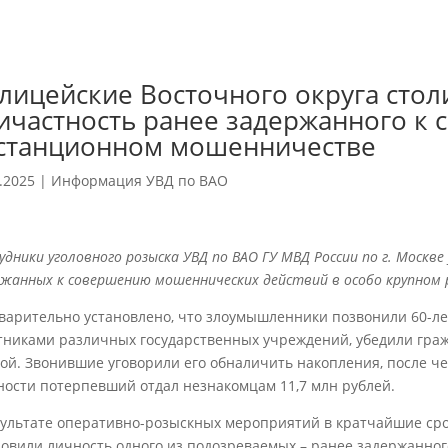
лицейские Восточного округа стол
ичастность ранее задержанного к 
станционном мошенничестве
.2025
|
Информация УВД по ВАО
дники уголовного розыска УВД по ВАО ГУ МВД России по г. Москв
ржанных к совершению мошеннических действий в особо крупном 
варительно установлено, что злоумышленники позвонили 60-ле
тниками различных государственных учреждений, убедили граж
зой. Звонившие уговорили его обналичить накопления, после че
ности потерпевший отдал незнакомцам 11,7 млн рублей.
зультате оперативно-розыскных мероприятий в кратчайшие сро
новили личность одного из подозреваемых – ранее задержанног