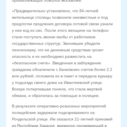
принадлежащих пожилой москвичке.
«Предварительно установлено, что 84-летней
жительнице столицы позвонили неизвестные и под
предлогом продления договора сотовой связи узнали
у нее код из смс. После этого женщине на телефон
стали поступать звонки якобы от работников
государственных структур. Звонившие убедили
пенсионерку, что ее денежным средствам грозит
опасность и их необходимо разместить на
«безопасном счете». Введенная в заблуждение
гражданка обналичила с банковских счетов более 2,2
млн рублей, положила их в пакет и передала курьеру
у подъезда своего дома на Ивантеевской улице.
Вскоре потерпевшая поняла, что стала жертвой
обмана, и обратилась за помощью в полицию.
В результате оперативно-розыскных мероприятий
полицейские задержали подозреваемого на
Рочдельской улице. Им оказался 21-летний приезжий
из Республики Хакасия, временно проживающий в