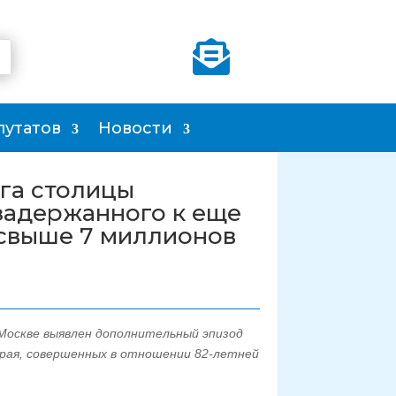

путатов
Новости
га столицы
задержанного к еще
свыше 7 миллионов
 Москве выявлен дополнительный эпизод
рая, совершенных в отношении 82-летней