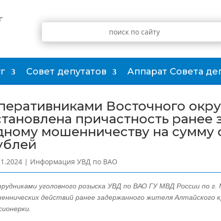
г
г
Совет депутатов
Аппарат Совета де
перативниками Восточного окру
становлена причастность ранее 
дному мошенничеству на сумму 
ублей
11.2024
|
Информация УВД по ВАО
рудниками уголовного розыска УВД по ВАО ГУ МВД России по г.
еннических действий ранее задержанного жителя Алтайского к
сионерки.