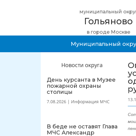
муниципальный окру
Гольяново
в городе Москве
Муниципальный окру
О
Новости округа
у
о
День курсанта в Музее
пожарной охраны
р
столицы
13.
7.08.2026
|
Информация МЧС
Сот
мош
В беде не оставят Глава
пен
МЧС Александр