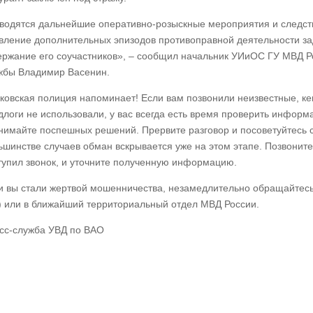
водятся дальнейшие оперативно-розыскные мероприятия и следст
вление дополнительных эпизодов противоправной деятельности зад
ержание его соучастников», – сообщил начальник УИиОС ГУ МВД Ро
жбы Владимир Васенин.
ковская полиция напоминает! Если вам позвонили неизвестные, ке
длоги не использовали, у вас всегда есть время проверить инфор
нимайте поспешных решений. Прервите разговор и посоветуйтесь с
ьшинстве случаев обман вскрывается уже на этом этапе. Позвоните
тупил звонок, и уточните полученную информацию.
и вы стали жертвой мошенничества, незамедлительно обращайтесь
) или в ближайший территориальный отдел МВД России.
сс-служба УВД по ВАО