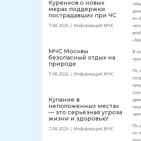
Куренков о новых
«Ка
мерах поддержки
ден
пострадавших при ЧС
их 
7.08.2026
|
Информация МЧС
лет
воз
«Мо
МЧС Москвы
В х
безопасный отдых на
при
природе
По 
7.08.2026
|
Информация МЧС
сот
пре
соу
Купание в
два
неположенных местах
неу
— это серьёзная угроза
при
жизни и здоровью!
По 
7.08.2026
|
Информация МЧС
по 
фиг