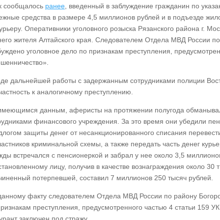
к сообщалось
ранее
, введенный в заблуждение гражданин по указ
ежные средства в размере 4,5 миллионов рублей и в подъезде жил
курьеру. Оперативники уголовного розыска Рязанского района г. Мо
него жителя Алтайского края. Следователем Отдела МВД России по
буждено уголовное дело по признакам преступления, предусмотрен
шенничество».
оде дальнейшей работы с задержанным сотрудниками полиции Вост
частность к аналогичному преступлению.
имеющимся данным, аферисты на протяжении полугода обманывал
рудниками финансового учреждения. За это время они убедили пен
длогом защиты денег от несанкционированного списания перевести
частников криминальной схемы, а также передать часть денег курье
жды встречался с пенсионеркой и забрал у нее около 3,5 миллионо
становленному лицу, получив в качестве вознаграждения около 30
чиненный потерпевшей, составил 7 миллионов 250 тысяч рублей.
данному факту следователем Отдела МВД России по району Богоро
признакам преступления, предусмотренного частью 4 статьи 159 
урант заключен под стражу.