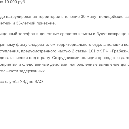
ло 10 000 руб.
оде патрулирования территории в течение 30 минут полицейские з
летний и 35-летний приезжие.
ищенный телефон и денежные средства изъяты и будут возвращен
данному факту следователем территориального отдела полиции во
ступления, предусмотренного частью 2 статьи 161 УК РФ «Грабеж
иде заключения под стражу. Сотрудниками полиции проводятся да
оприятия и следственные действия, направленные выявление доп
тельности задержанных.
сс-служба УВД по ВАО