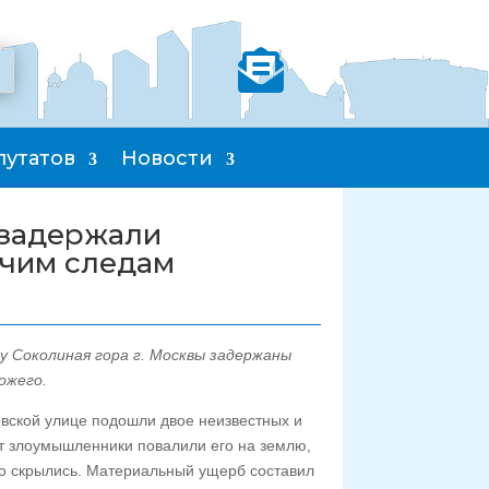

путатов
Новости
 задержали
ячим следам
 Соколиная гора г. Москвы задержаны
ожего.
вской улице подошли двое неизвестных и
ет злоумышленники повалили его на землю,
го скрылись. Материальный ущерб составил