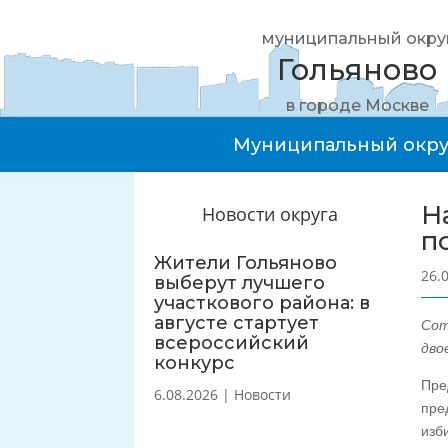
муниципальный окру
Гольяново
в городе Москве
Муниципальный окру
Н
Новости округа
п
Жители Гольяново
26.
выберут лучшего
участкового района: в
августе стартует
Сот
всероссийский
дво
конкурс
Пре
6.08.2026
|
Новости
пре
изб