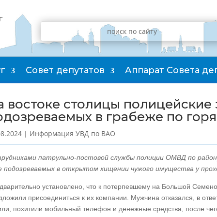
г
г
Совет депутатов
Аппарат Совета де
а востоке столицы полицейские
одозреваемых в грабеже по гор
08.2024
|
Информация УВД по ВАО
рудниками патрульно-постовой службы полиции ОМВД по району
е подозреваемых в открытом хищении чужого имущества у прох
дварительно установлено, что к потерпевшему на Большой Семено
дложили присоединиться к их компании. Мужчина отказался, в отв
или, похитили мобильный телефон и денежные средства, после че