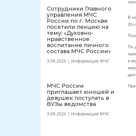
око
Сотрудники Главного
управления МЧС
В х
России по г. Москве
26-
посетили лекцию на
тему: «Духовно-
Пох
нравственное
воспитание личного
По 
состава МЧС России»
пре
3.08.2026
|
Информация МЧС
в в
мер
дея
МЧС России
Пре
приглашает юношей и
девушек поступать в
ВУЗы ведомства
3.08.2026
|
Информация МЧС