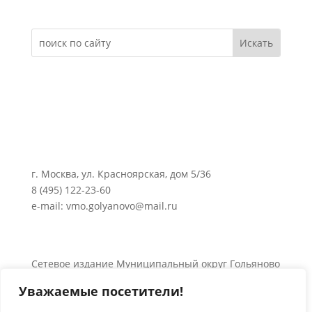
г. Москва, ул. Красноярская, дом 5/36
8 (495) 122-23-60
e-mail: vmo.golyanovo@mail.ru
Сетевое издание Муниципальный округ Гольяново
в городе Москве 0+
Уважаемые посетители!
Об использовании информации сайта.
© 2024 Все права защищены.