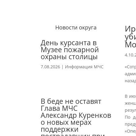
Ир
Новости округа
уб
День курсанта в
Мо
Музее пожарной
охраны столицы
4.10.
7.08.2026
|
Информация МЧС
«Сот
адми
наза
В ию
В беде не оставят
женщ
Глава МЧС
резу
Александр Куренков
По д
о новых мерах
пред
поддержки
«Опе