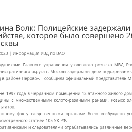
ина Волк: Полицейские задержали
ийстве, которое было совершено 26
сквы
2023
|
Информация УВД по ВАО
рудниками Главного управления уголовного розыска МВД Рос
нистративного округа г. Москвы задержаны двое подозреваем
д в районе Перово», – сообщила официальный представитель М
не 1997 года в чердачном помещении 12-этажного жилого до
ины с множественными колото-резаными ранами. Розыск зл
льтатов.
анному факту следственными органами было возбуждено уг
усмотренного статьей 105 УК РФ.
ративниками и следователями отрабатывались различные вер