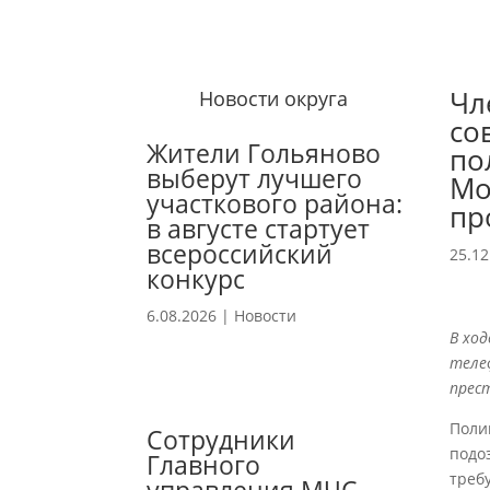
Чл
Новости округа
со
Жители Гольяново
по
выберут лучшего
Мо
участкового района:
пр
в августе стартует
всероссийский
25.12
конкурс
6.08.2026
|
Новости
В ход
теле
прес
Поли
Сотрудники
подо
Главного
треб