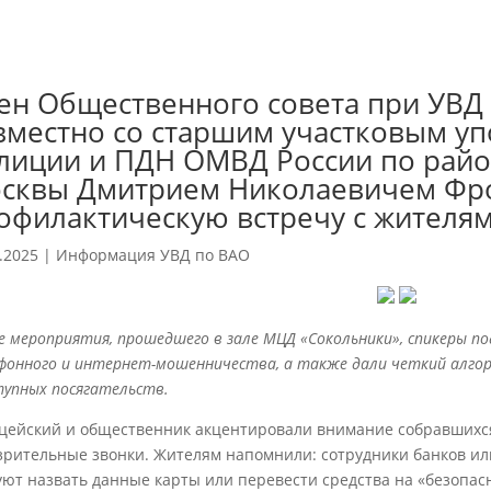
ен Общественного совета при УВД
вместно со старшим участковым 
лиции и ПДН ОМВД России по райо
сквы Дмитрием Николаевичем Фр
офилактическую встречу с жителям
.2025
|
Информация УВД по ВАО
е мероприятия, прошедшего в зале МЦД «Сокольники», спикеры по
фонного и интернет-мошенничества, а также дали четкий алгор
тупных посягательств.
цейский и общественник акцентировали внимание собравшихся 
зрительные звонки. Жителям напомнили: сотрудники банков ил
уют назвать данные карты или перевести средства на «безопас