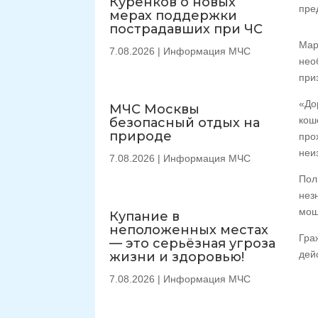
Куренков о новых
пре
мерах поддержки
пострадавших при ЧС
Мар
7.08.2026
|
Информация МЧС
нео
при
«До
МЧС Москвы
кош
безопасный отдых на
природе
про
неи
7.08.2026
|
Информация МЧС
Пол
нез
мош
Купание в
неположенных местах
Гра
— это серьёзная угроза
дей
жизни и здоровью!
7.08.2026
|
Информация МЧС