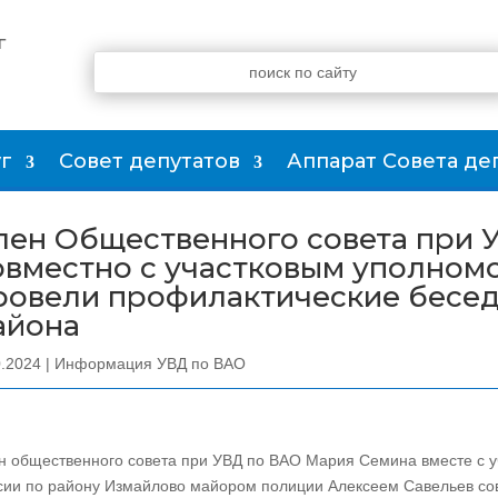
г
г
Совет депутатов
Аппарат Совета де
лен Общественного совета при 
овместно с участковым уполно
ровели профилактические бесед
айона
0.2024
|
Информация УВД по ВАО
н общественного совета при УВД по ВАО Мария Семина вместе с
сии по району Измайлово майором полиции Алексеем Савельев со