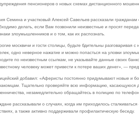
дупреждения пенсионеров о новых схемах дистанционного мошенн
ия Семина и участковый Алексей Савельев рассказали гражданам о
бходимо делать, если Вам позвонили неизвестные и просят переда
знаки злоумышленников и о том, как их распознать.
рогие москвичи и гости столицы, будьте бдительны разговаривая с
елек, одно неверное нажатие и можно попасться на уловки злоумы
ходите по неизвестным ссылкам, не указывайте данные своих банк
звестному человеку может привести к потере ваших денег», — пре
ицейский добавил: «Аферисты постоянно придумывают новые и бо
накомцам. Тщательно проверяйте всю информацию, касающуюся де
енничества, незамедлительно обращайтесь в полицию по телефону
ждане рассказывали о случаях, когда им приходилось сталкиватьс
ствиях, а также активно поддерживали профилактическую беседу.