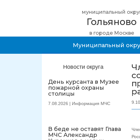
муниципальный окру
Гольяново
в городе Москве
Муниципальный окру
Ч
Новости округа
с
День курсанта в Музее
п
пожарной охраны
р
столицы
9.1
7.08.2026
|
Информация МЧС
В беде не оставят Глава
Чле
МЧС Александр
Рос