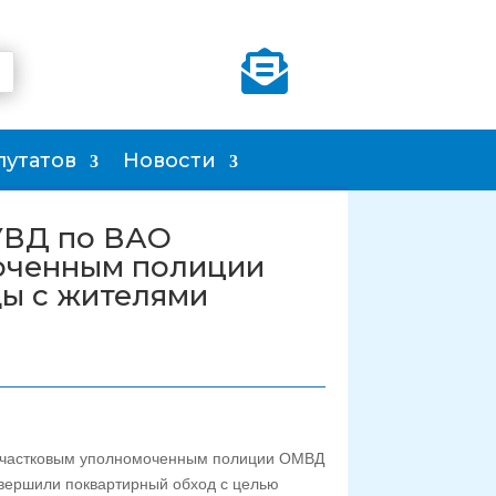

путатов
Новости
УВД по ВАО
моченным полиции
ы с жителями
 участковым уполномоченным полиции ОМВД
вершили поквартирный обход с целью