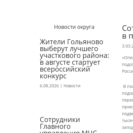
Со
Новости округа
в 
Жители Гольяново
3.03.
выберут лучшего
участкового района:
«Опе
в августе стартует
подо
всероссийский
Росс
конкурс
6.08.2026
|
Новости
В по
подо
пере
прие
подв
Сотрудники
тыся
Главного
запо