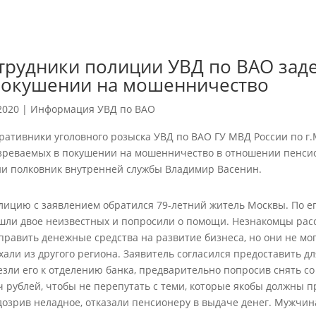
трудники полиции УВД по ВАО за
покушении на мошенничество
2020
|
Информация УВД по ВАО
ративники уголовного розыска УВД по ВАО ГУ МВД России по г.
зреваемых в покушении на мошенничество в отношении пенси
ии полковник внутренней службы Владимир Васенин.
лицию с заявлением обратился 79-летний житель Москвы. По его
шли двое неизвестных и попросили о помощи. Незнакомцы расс
править денежные средства на развитие бизнеса, но они не мог
хали из другого региона. Заявитель согласился предоставить д
езли его к отделению банка, предварительно попросив снять с
ч рублей, чтобы не перепутать с теми, которые якобы должны п
дозрив неладное, отказали пенсионеру в выдаче денег. Мужчина 