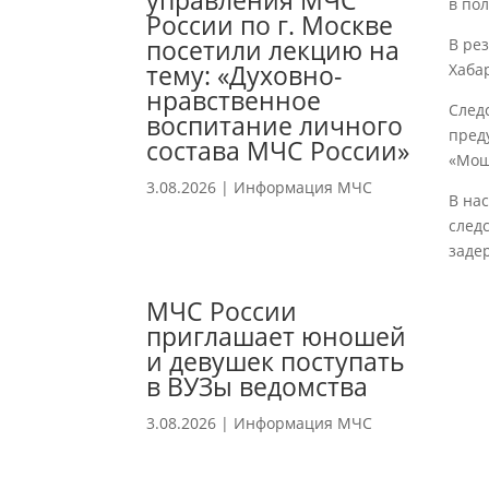
управления МЧС
в по
России по г. Москве
посетили лекцию на
В ре
тему: «Духовно-
Хаба
нравственное
След
воспитание личного
пред
состава МЧС России»
«Мош
3.08.2026
|
Информация МЧС
В на
след
заде
МЧС России
приглашает юношей
и девушек поступать
в ВУЗы ведомства
3.08.2026
|
Информация МЧС