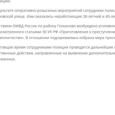
лицию.
зультате оперативно-розыскных мероприятий сотрудники поли
ровской улице. Ими оказались неработающие 28-летний и 40-л
ствием ОМВД России по району Гольяново возбуждено уголовно
усмотренного статьями 30 УК РФ «Приготовление к преступлени
енничество». В отношении подозреваемых избрана мера пресе
стоящее время сотрудниками полиции проводятся дальнейшие
ственные действия, направленные на выявление дополнительн
ржанных.