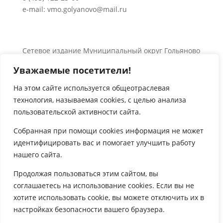
e-mail: vmo.golyanovo@mail.ru
Сетевое издание Муниципальный округ Гольяново
в городе Москве 0+
Уважаемые посетители!
Об использовании информации сайта.
© 2024 Все права защищены.
На этом сайте используется общеотраслевая
технология, называемая
cookies
, с целью анализа

пользовательской активности сайта.
Собранная при помощи
cookies
информация не может
идентифицировать вас и помогает улучшить работу
нашего сайта.

Продолжая пользоваться этим сайтом, вы
соглашаетесь на использование
cookies
. Если вы не
хотите использовать
cookie
, вы можете отключить их в
настройках безопасности вашего браузера.