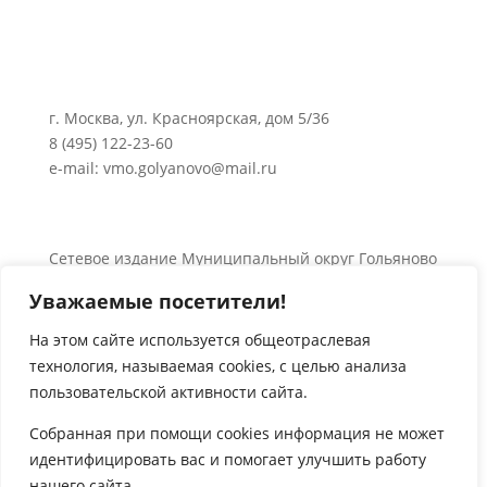
г. Москва, ул. Красноярская, дом 5/36
8 (495) 122-23-60
e-mail: vmo.golyanovo@mail.ru
Сетевое издание Муниципальный округ Гольяново
в городе Москве 0+
Уважаемые посетители!
Об использовании информации сайта.
© 2024 Все права защищены.
На этом сайте используется общеотраслевая
технология, называемая
cookies
, с целью анализа

пользовательской активности сайта.
Собранная при помощи
cookies
информация не может
идентифицировать вас и помогает улучшить работу
нашего сайта.