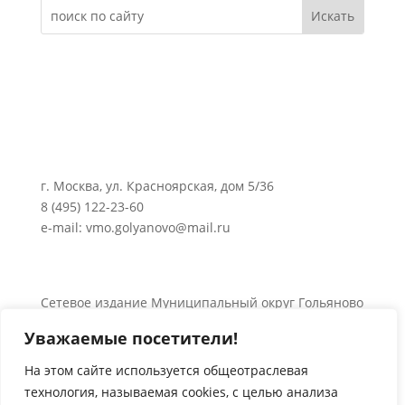
г. Москва, ул. Красноярская, дом 5/36
8 (495) 122-23-60
e-mail: vmo.golyanovo@mail.ru
Сетевое издание Муниципальный округ Гольяново
в городе Москве 0+
Уважаемые посетители!
Об использовании информации сайта.
© 2024 Все права защищены.
На этом сайте используется общеотраслевая
технология, называемая
cookies
, с целью анализа