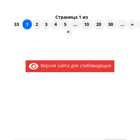
Страница 1 из
33
1
2
3
4
5
...
10
20
30
...
»
»
Версия сайта для слабовидящих
Электронное обращение