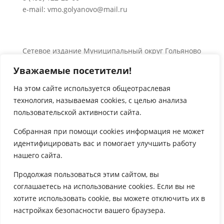
e-mail: vmo.golyanovo@mail.ru
Сетевое издание Муниципальный округ Гольяново
в городе Москве 0+
Уважаемые посетители!
Об использовании информации сайта.
© 2024 Все права защищены.
На этом сайте используется общеотраслевая
технология, называемая
cookies
, с целью анализа

пользовательской активности сайта.
Собранная при помощи
cookies
информация не может
идентифицировать вас и помогает улучшить работу
нашего сайта.

Продолжая пользоваться этим сайтом, вы
соглашаетесь на использование
cookies
. Если вы не
хотите использовать
cookie
, вы можете отключить их в
настройках безопасности вашего браузера.