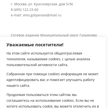
г. Москва, ул. Красноярская, дом 5/36
8 (495) 122-23-60
e-mail: vmo.golyanovo@mail.ru
Сетевое издание Муниципальный округ Гольяново
в городе Москве 0+
Уважаемые посетители!
Об использовании информации сайта.
© 2024 Все права защищены.
На этом сайте используется общеотраслевая
технология, называемая
cookies
, с целью анализа

пользовательской активности сайта.
Собранная при помощи
cookies
информация не может
идентифицировать вас и помогает улучшить работу
нашего сайта.

Продолжая пользоваться этим сайтом, вы
соглашаетесь на использование
cookies
. Если вы не
хотите использовать
cookie
, вы можете отключить их в