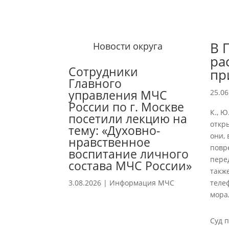
В 
Новости округа
ра
Сотрудники
пр
Главного
управления МЧС
25.06
России по г. Москве
К., 
посетили лекцию на
откр
тему: «Духовно-
они,
нравственное
повр
воспитание личного
пере
состава МЧС России»
такж
3.08.2026
|
Информация МЧС
теле
мора
Суд 