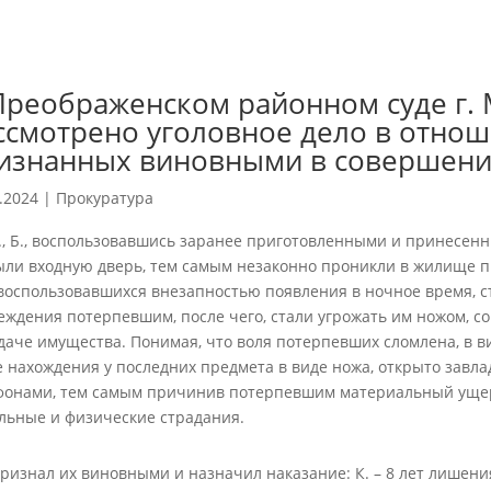
Преображенском районном суде г. 
ссмотрено уголовное дело в отношен
изнанных виновными в совершени
.2024
|
Прокуратура
Ю., Б., воспользовавшись заранее приготовленными и принесен
ыли входную дверь, тем самым незаконно проникли в жилище 
 воспользовавшихся внезапностью появления в ночное время, 
еждения потерпевшим, после чего, стали угрожать им ножом, 
даче имущества. Понимая, что воля потерпевших сломлена, в ви
е нахождения у последних предмета в виде ножа, открыто завл
фонами, тем самым причинив потерпевшим материальный ущерб
льные и физические страдания.
признал их виновными и назначил наказание: К. – 8 лет лишен