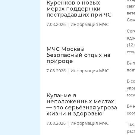
Куренков о новых
зак
мерах поддержки
вет
пострадавших при ЧС
Соко
7.08.2026
|
Информация МЧС
Сог
адр
(12
МЧС Москвы
стен
безопасный отдых на
природе
Вып
под
7.08.2026
|
Информация МЧС
В с
упр
Купание в
гос
неположенных местах
Вме
— это серьёзная угроза
жизни и здоровью!
соо
7.08.2026
|
Информация МЧС
Так
рас