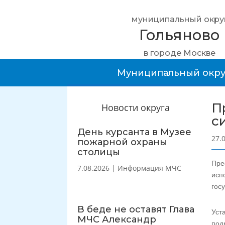
муниципальный окру
Гольяново
в городе Москве
Муниципальный окру
П
Новости округа
с
День курсанта в Музее
27.
пожарной охраны
столицы
Пре
7.08.2026
|
Информация МЧС
исп
гос
В беде не оставят Глава
Уст
МЧС Александр
под