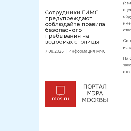
(св
оце
Сотрудники ГИМС
обр
предупреждают
име
соблюдайте правила
безопасного
отк
пребывания на
Сог
водоемах столицы
исп
7.08.2026
|
Информация МЧС
На 
зак
отв