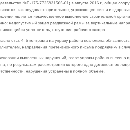
идетельство №П-175-7725831566-01) в августе 2016 г., общее соо
нивается как неудовлетворительное, угрожающее жизни и здоровь
ушения является некачественное выполнение строительной органи
нно: недопустимый зацеп раздвижной рамы за вертикальные напр
леивающийся уплотнитель, отсутствие рабочего зазора.
ласно ст.ст. 4, 5 контракта на управу района возложена обязаннос
олнителем, направления претензионного письма подрядчику в слу
основании выявленных нарушений, главе управы района внесено 
она, по результатам рассмотрения которого одно должностное лиц
етственности, нарушения устранены в полном объеме.