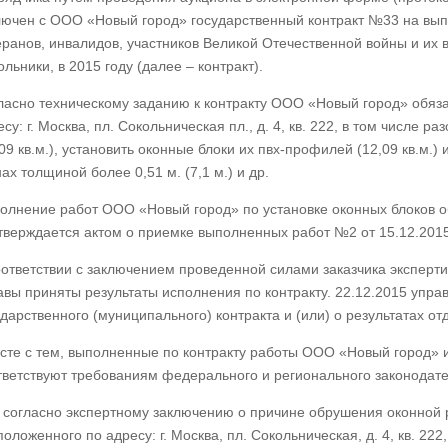
лючен с ООО «Новый город» государственный контракт №33 на вып
еранов, инвалидов, участников Великой Отечественной войны и их
льники, в 2015 году (далее – контракт).
ласно техническому заданию к контракту ООО «Новый город» обяз
есу: г. Москва, пл. Сокольническая пл., д. 4, кв. 222, в том числе
,09 кв.м.), установить оконные блоки их пвх-профилей (12,09 кв.м.)
ах толщиной более 0,51 м. (7,1 м.) и др.
олнение работ ООО «Новый город» по установке оконных блоков о
тверждается актом о приемке выполненных работ №2 от 15.12.2015
оответствии с заключением проведенной силами заказчика эксперти
авы приняты результаты исполнения по контракту. 22.12.2015 упра
ударственного (муниципального) контракта и (или) о результатах от
сте с тем, выполненные по контракту работы ООО «Новый город» 
тветствуют требованиям федерального и регионального законодате
, согласно экспертному заключению о причине обрушения оконной 
положенного по адресу: г. Москва, пл. Сокольническая, д. 4, кв. 