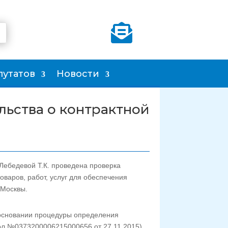

путатов
Новости
льства о контрактной
ебедевой Т.К. проведена проверка
оваров, работ, услуг для обеспечения
 Москвы.
а основании процедуры определения
ол №0373200006215000656 от 27.11.2015)