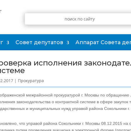
г
г
Совет депутатов
Аппарат Совета де
роверка исполнения законодате
истеме
02.2017
|
Прокуратура
ображенской межрайонной прокуратурой г. Москвы по обращению Л
олнения законодательства о контрактной системе в сфере закупок т
ударственных и муниципальных нужд управой района Сокольники г.
ановлено, что управой района Сокольники г. Москвы 08.12.2015 н
рядчика путем проведения аукциона в электронной форме (проток