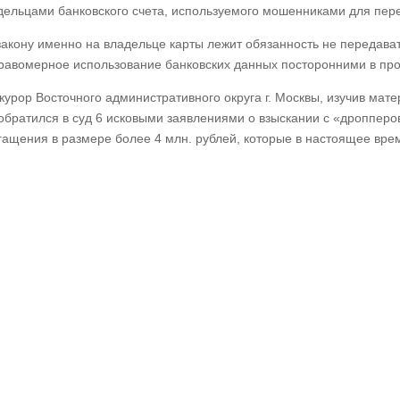
дельцами банковского счета, используемого мошенниками для пер
закону именно на владельце карты лежит обязанность не передава
равомерное использование банковских данных посторонними в про
курор Восточного административного округа г. Москвы, изучив матер
обратился в суд 6 исковыми заявлениями о взыскании с «дропперо
гащения в размере более 4 млн. рублей, которые в настоящее вре