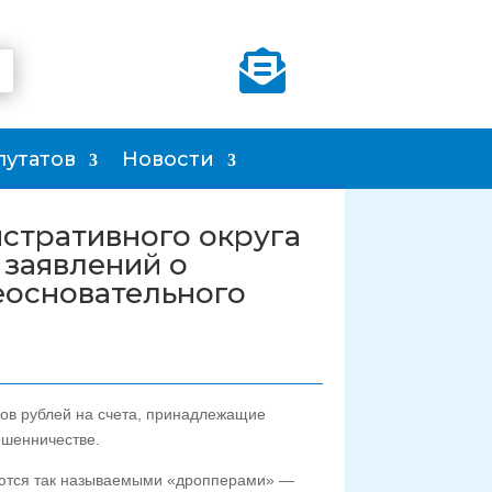

путатов
Новости
стративного округа
 заявлений о
еосновательного
ов рублей на счета, принадлежащие
ошенничестве.
ляются так называемыми «дропперами» —