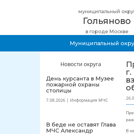
муниципальный окру
Гольяново
в городе Москве
Муниципальный окру
П
Новости округа
г
в
День курсанта в Музее
пожарной охраны
о
столицы
26.
7.08.2026
|
Информация МЧС
Пре
раз
В беде не оставят Глава
МЧС Александр
В х