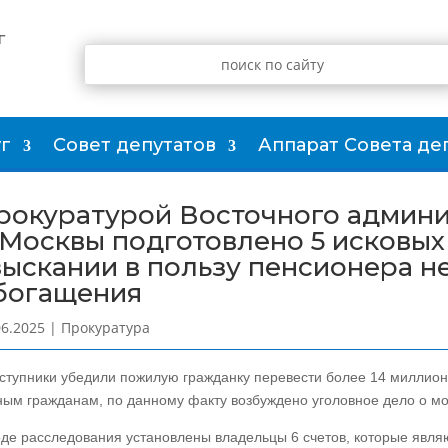
г
г
Совет депутатов
Аппарат Совета де
рокуратурой Восточного админи
. Москвы подготовлено 5 исковых
зыскании в пользу пенсионера н
богащения
06.2025
|
Прокуратура
ступники убедили пожилую гражданку перевести более 14 миллион
ным гражданам, по данному факту возбуждено уголовное дело о м
оде расследования установлены владельцы 6 счетов, которые яв