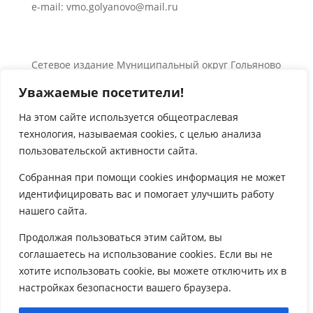
e-mail: vmo.golyanovo@mail.ru
Сетевое издание Муниципальный округ Гольяново
в городе Москве 0+
Уважаемые посетители!
Об использовании информации сайта.
© 2024 Все права защищены.
На этом сайте используется общеотраслевая
технология, называемая
cookies
, с целью анализа

пользовательской активности сайта.
Собранная при помощи
cookies
информация не может
идентифицировать вас и помогает улучшить работу
нашего сайта.

Продолжая пользоваться этим сайтом, вы
соглашаетесь на использование
cookies
. Если вы не
хотите использовать
cookie
, вы можете отключить их в
настройках безопасности вашего браузера.