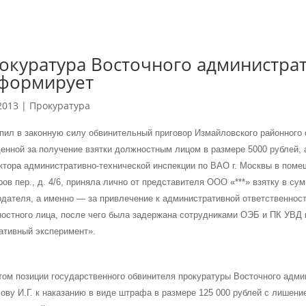
окуратура Восточного администрат
формирует
2013
|
Прокуратура
пил в законную силу обвинительный приговор Измайловского районного с
енной за получение взятки должностным лицом в размере 5000 рублей, 
ктора административно-технической инспекции по ВАО г. Москвы в помещ
ов пер., д. 4/6, приняла лично от представителя ООО «***» взятку в су
одателя, а именно — за привлечение к административной ответственнос
остного лица, после чего была задержана сотрудниками ОЭБ и ПК УВД
ативный эксперимент».
том позиции государственного обвинителя прокуратуры Восточного админ
ову И.Г. к наказанию в виде штрафа в размере 125 000 рублей с лишени