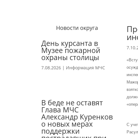
Пр
Новости округа
ин
День курсанта в
7.10.
Музее пожарной
охраны столицы
«Всту
7.08.2026
|
Информация МЧС
осужд
инспе
Мажор
взятк
должн
В беде не оставят
«опер
Глава МЧС
Александр Куренков
о новых мерах
С уче
поддержки
Расул