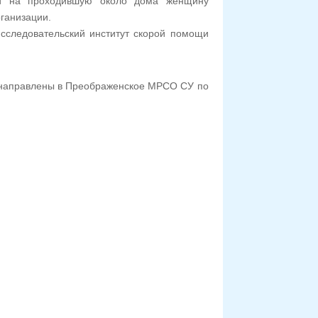
ди на проходившую около дома женщину
ганизации.
исследовательский институт скорой помощи
 направлены в Преображенское МРСО СУ по