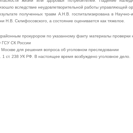
опасности жизни или здоровья потребителей. Падение нале
изошло вследствие неудовлетворительной работы управляющей ор
езультате полученных травм А.Н.В. госпитализирована в Научно-
ни Н.В. Склифосовского, а состояние оценивается как тяжелое.
районным прокурором по указанному факту материалы проверки
 ГСУ СК России
г. Москве для решения вопроса об уголовном преследовании
ч. 1 ст. 238 УК РФ. В настоящее время возбуждено уголовное дело.