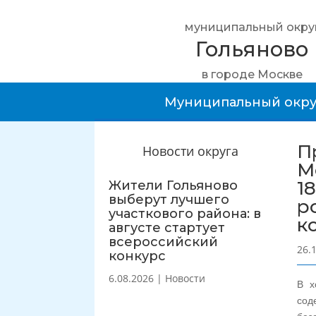
муниципальный окру
Гольяново
в городе Москве
Муниципальный окру
П
Новости округа
М
1
Жители Гольяново
выберут лучшего
ро
участкового района: в
к
августе стартует
всероссийский
26.
конкурс
6.08.2026
|
Новости
В х
сод