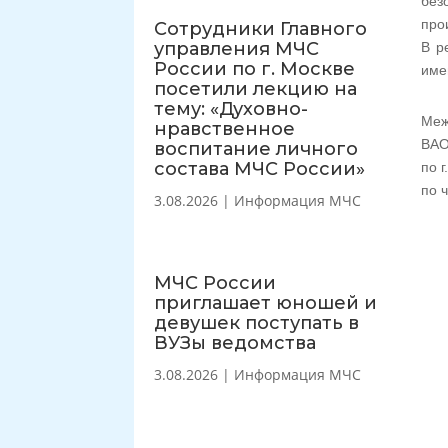
без
про
Сотрудники Главного
управления МЧС
В р
России по г. Москве
име
посетили лекцию на
тему: «Духовно-
Меж
нравственное
ВАО
воспитание личного
состава МЧС России»
по 
по 
3.08.2026
|
Информация МЧС
МЧС России
приглашает юношей и
девушек поступать в
ВУЗы ведомства
3.08.2026
|
Информация МЧС