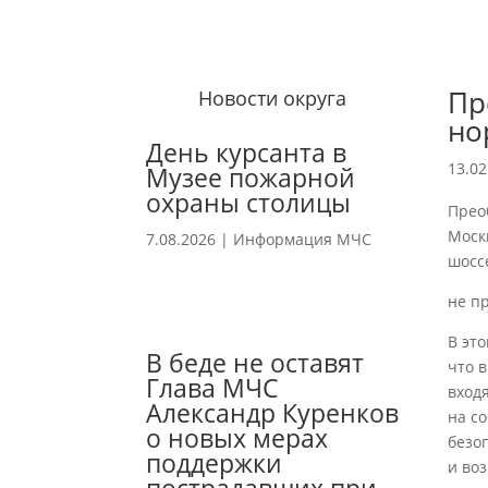
Пр
Новости округа
но
День курсанта в
13.02
Музее пожарной
охраны столицы
Прео
Моск
7.08.2026
|
Информация МЧС
шоссе
не п
В эт
В беде не оставят
что 
Глава МЧС
вход
Александр Куренков
на с
о новых мерах
безо
поддержки
и во