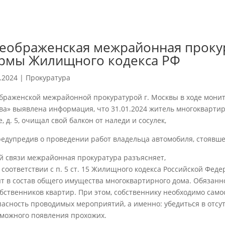
еображенская межрайонная прокур
рмы Жилищного кодекса РФ
.2024
|
Прокуратура
браженской межрайонной прокуратурой г. Москвы в ходе мони
ва» выявлена информация, что 31.01.2024 житель многоквартирн
, д. 5, очищал свой балкон от наледи и сосулек,
редупредив о проведении работ владельца автомобиля, стоявше
ой связи межрайонная прокуратура разъясняет,
в соответствии с п. 5 ст. 15 Жилищного кодекса Российской Фед
ят в состав общего имущества многоквартирного дома. Обязанн
обственников квартир. При этом, собственнику необходимо сам
пасность проводимых мероприятий, а именно: убедиться в отс
зможного появления прохожих.