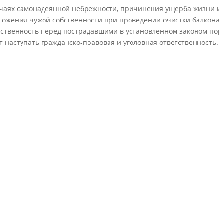
учаях самонадеянной небрежности, причинения ущерба жизни 
тожения чужой собственности при проведении очистки балкона,
тственность перед пострадавшими в установленном законом пор
т наступать гражданско-правовая и уголовная ответственность.