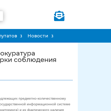

путатов
Новости
окуратура
ерки соблюдения
 подлежащих предметно-количественному
 государственной информационной системе
ниторинга) и их фактического наличия