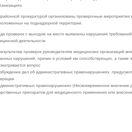
рганизациях.
районной прокуратурой организованы проверочные мероприятия в
положенных на поднадзорной территории.
оде проверок с выходом на место выявлены нарушения требовани
ицинской деятельности.
результатам проверок руководителям медицинских организаций вн
занных нарушений, причин и условий им способствующих, а также 
сматривается вопрос
озбуждении дел об административных правонарушениях, предусмотре
ерации
административных правонарушениях (Несвоевременное внесение д
арственных препаратов для медицинского применения или внесени