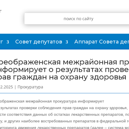
г
г
Совет депутатов
Аппарат Совета де
реображенская межрайонная пр
нформирует о результатах пров
рав граждан на охрану здоровья
02.2025
|
Прокуратура
ображенская межрайонная прокуратура информирует
езультатах проверки соблюдения прав граждан на охрану здоровья,
асти соответствия данных об остатках лекарственных препаратов,
ту, и других наиболее востребованных препаратов в федеральной
иторинга движения лекарственных препаратов (далее – система мо