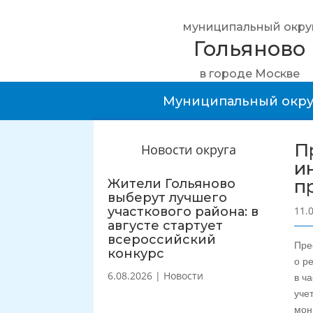
муниципальный окру
Гольяново
в городе Москве
Муниципальный окру
П
Новости округа
и
п
Жители Гольяново
выберут лучшего
участкового района: в
11.
августе стартует
всероссийский
Пре
конкурс
о р
6.08.2026
|
Новости
в ч
уче
мон