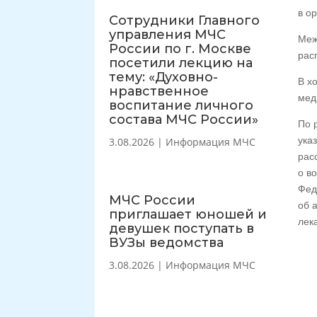
в о
Сотрудники Главного
управления МЧС
Меж
России по г. Москве
рас
посетили лекцию на
тему: «Духовно-
В х
нравственное
мед
воспитание личного
состава МЧС России»
По 
ука
3.08.2026
|
Информация МЧС
рас
о в
Фед
МЧС России
об 
приглашает юношей и
лек
девушек поступать в
ВУЗы ведомства
3.08.2026
|
Информация МЧС