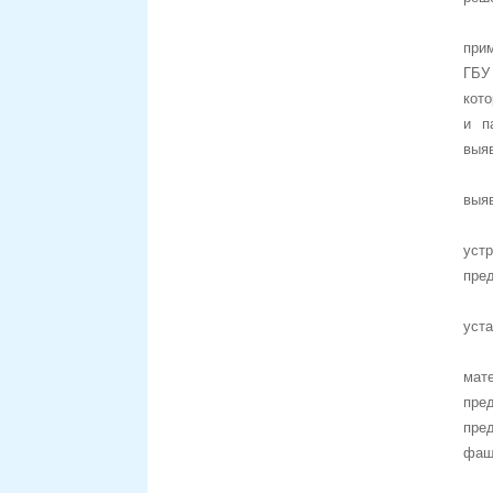
при
ГБУ
кот
и па
выя
выя
уст
пред
уст
мат
пре
пред
фаши