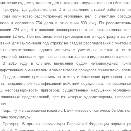
мотрение судами уголовных дел в качестве государственного обвините
Прокурор: Да, действительно. Это направление в нашей работе являе
5 года количество рассмотренных уголовных дел, с участием сотруд
росло и составило 754 дела в отношении 839 лиц. По рассмотренн
ошении 724 лиц. В отношении несовершеннолетних постановлены око
шении 12 лиц. При постановлении приговоров взято под стражу в зале 
ования для заключения под стражу на стадии расследования с учетом 
ести отсутствовали, однако имелись с учетом не снятых и не п
туплений, основания для назначения наказания в виде реального лишен
В 2015 году в случаях вынесения судом неправосудных приго
ударственным обвинителем и заместителем прокурора приносились апел
Представления приносились на отмену и изменение приговоров в с
она: неправильной квалификацией действий осужденных, неправильны
ду несправедливости приговора; существенных нарушений уголовно-
лляционных представлений, все из которых удовлетворены, неправо
ном.
Кор.: Ну и в завершении нашего с Вами интервью, хотелось бы Вас п
ганы прокуратуры.
Прокурор: В органах прокуратуры Российской Федерации порядок р
сийской Федерации, иностранных граждан, лиц без гражданства, обр