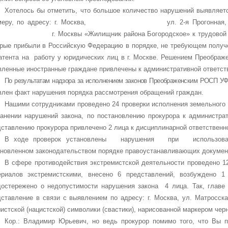
Хотелось бы отметить, что большое количество нарушений выявляетс
меру, по адресу: г. Москва, ул. 2-я Прогонная, д. 10 
 г. Москвы «Жилищник района Богородское» к трудовой деятел
орые прибыли в Российскую Федерацию в порядке, не требующем получ
тента на работу у юридических лиц в г. Москве. Решением Преображен
вленные иностранные граждане привлечены к административной ответст
По результатам надзора за исполнением законов Преображенским РОСП УФ
влен факт нарушения порядка рассмотрения обращений граждан.
Нашими сотрудниками проведено 24 проверки исполнения земельного 
ранении нарушений закона, по постановлению прокурора к администрат
ставлению прокурора привлечено 2 лица к дисциплинарной ответственн
В ходе проверок установлены нарушения при использовани
ановленном законодательством порядке правоустанавливающих докумен
В сфере противодействия экстремистской деятельности проведено 12
ериалов экстремистскими, внесено 6 представлений, возбуждено 1 
достережено о недопустимости нарушения закона 4 лица. Так, главе
ставление в связи с выявлением по адресу: г. Москва, ул. Матросская
стской (нацистской) символики (свастики), нарисованной маркером черн
Кор.: Владимир Юрьевич, но ведь прокурор помимо того, что Вы 