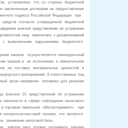
Так, установлено, что со стороны бюджетной
 заключенным договорам на предоставление
юджетного кодекса Российской Федерации при
 средств согласно утверждённой бюджетной
аведения внесено представление об устранении
е должностное лицо привлечено к дисциплинарной
 с выявленными нарушениями бюджетного
.
щения заказов осуществляется еженедельный
ии заказов и их исполнении,
в обязательном
ов на поставку материальных ценностей в
окурорского реагирования, 9 ответственных лиц
енный орган направлен материал для решения
ода
внесено 15 представлений об устранении
 законности в сфере соблюдения налогового
Д. в торговом павильоне «Металлоремонт» при
 контрольно-кассовой техники, что является
чь занижение налоговой базы.
ции каждое лицо должно уплачивать законно