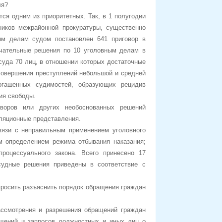
ля?
тся одним из приоритетных. Так, в 1 полугодии
ников межрайонной прокуратуры, существенно
ым делам судом постановлен 641 приговор в
нчательные решения по 10 уголовным делам в
суда 70 лиц, в отношении которых достаточные
совершения преступлений небольшой и средней
огашенных судимостей, образующих рецидив
ия свободы.
воров или других необоснованных решений
ляционные представления.
вязи с неправильным применением уголовного
м определением режима отбывания наказания;
процессуального закона. Всего принесено 17
судные решения приведены в соответствие с
опросить разъяснить порядок обращения граждан
ассмотрения и разрешения обращений граждан
ащений и запросов должностных и иных лиц о