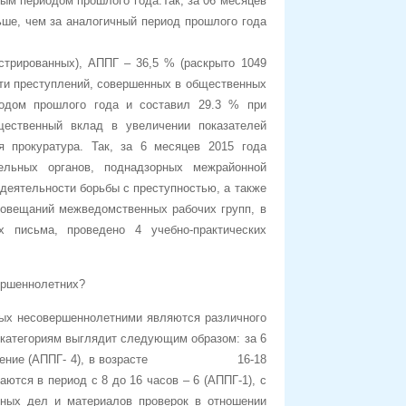
ым периодом прошлого года.Так, за 06 месяцев
ьше, чем за аналогичный период прошлого года
истрированных), АППГ – 36,5 % (раскрыто 1049
сти преступлений, совершенных в общественных
одом прошлого года и составил 29.3 % при
щественный вклад в увеличении показателей
я прокуратура. Так, за 6 месяцев 2015 года
ельных органов, поднадзорных межрайонной
деятельности борьбы с преступностью, а также
совещаний межведомственных рабочих групп, в
 письма, проведено 4 учебно-практических
вершеннолетних?
ых несовершеннолетними являются различного
 категориям выглядит следующим образом: за 6
преступление (АППГ- 4), в возрасте 16-18
ются в период с 8 до 16 часов – 6 (АППГ-1), с
овных дел и материалов проверок в отношении