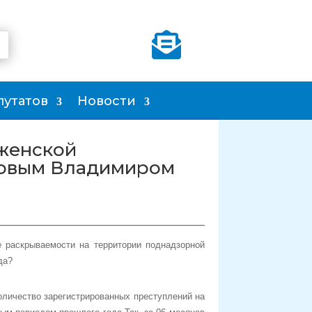

путатов
Новости
женской
овым Владимиром
е раскрываемости на территории поднадзорной
да?
количество зарегистрированных преступлений на