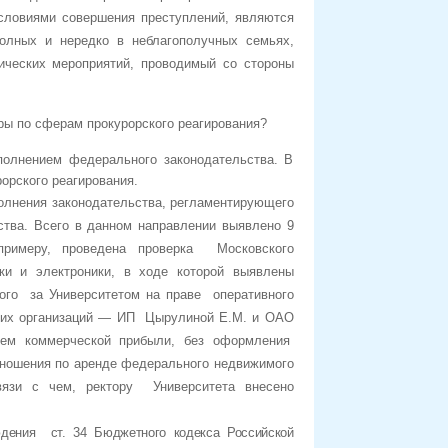
условиями совершения преступлений, являются
полных и нередко в неблагополучных семьях,
тических мероприятий, проводимый со стороны
уры по сферам прокурорского реагирования?
полнением федерального законодательства. В
орского реагирования.
сполнения законодательства, регламентирующего
ства. Всего в данном направлении выявлено 9
примеру, проведена проверка Московского
ики и электроники, в ходе которой выявлены
ого за Университетом на праве оперативного
них организаций — ИП Цырулиной Е.М. и ОАО
ем коммерческой прибыли, без оформления
тношения по аренде федерального недвижимого
зи с чем, ректору Университета внесено
дения ст. 34 Бюджетного кодекса Российской