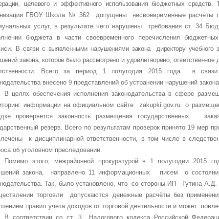
ерации,
целевого и эффективного использования бюджетных средств.
анизации ГБОУ Школа № 362 допущены несвоевременные расчёты по
мунальных услуг, в результате чего нарушены требования ст. 34 Б
олнении бюджета в части своевременного перечисления бюджетных
иси.
В связи с выявленными нарушениями закона директору учебного з
шений закона, которое было рассмотрено и удовлетворено, ответственно
етственности.
Всего за период 1 полугодия 2015 года в связи
нодательства внесено 9 представлений об устранении нарушений закона
В целях обеспечения исполнения законодательства в сфере разме
иторинг информации
на официальном сайте
zakupki
.
gov
.
ru
.
о
размещен
ядке проверяется законность размещения государственных заказ
ударственный резерв.
Всего по результатам проверок принято 19 мер пр
влечены к дисциплинарной ответственности, в том числе в следств
оса об уголовном преследовании.
Помимо этого, межрайонной прокуратурой в
1 полугодии 2015 г
ушений закона, направлено 11 информационных писем о состоянии
онодательства. Так, было установлено, что со стороны ИП Гутина А.
ществлении торговли допускаются денежные расчёты без применения
ушением правил учета доходов от торговой деятельности и может повле
В соответствии со ст. 3 Налогового кодекса Российской Федера