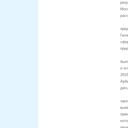
рез
Мос
рас
пре
Гил
сфе
пред
был
и е
201
Арб
дисц
зак
выя
при
кот
реш