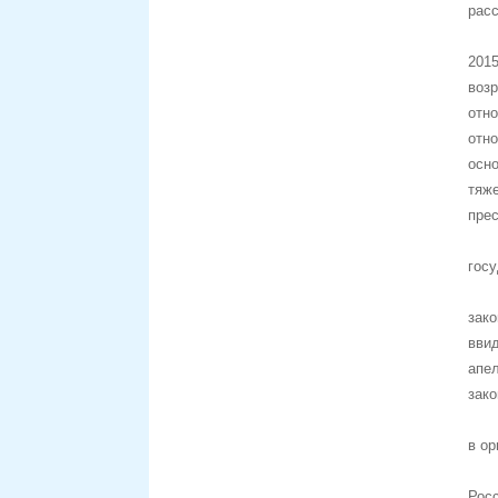
расс
201
воз
отн
отно
осн
тяж
прес
гос
зак
вви
апе
зако
в ор
Рос