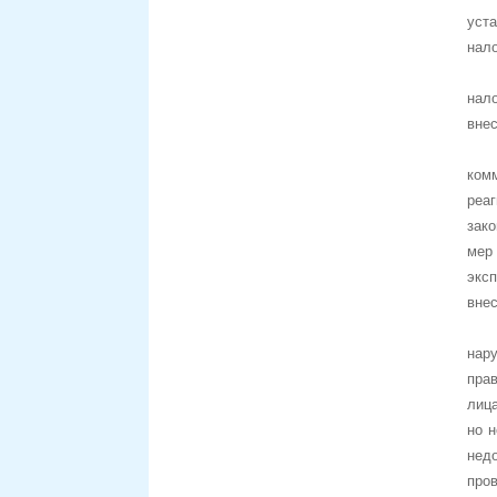
уста
нал
нал
внес
ком
реа
зак
мер
экс
внес
нару
пра
лиц
но 
нед
про