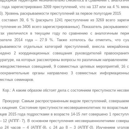
адзорной территории незначительно снизилось в сравнении с аналогичн
 года зарегистрировано 3269 преступлений, что на 137 или на 4 % мен
6). Уровень раскрываемости преступлений за первое
полугодие 2015
а составил 39, 6 % (раскрыто 1241 преступление из 3269 всего зарег
тупление из 3406 всего зарегистрированных). Показатель раскрываемо
тах увеличился в текущем году по сравнению с аналогичным пери
азателе 2014 года – 27.9 %. Также хотелось бы отметить, что су
крываемости отдельных категорий преступлений, внесла межрайонна
ведено 2 координационных совещания руководителей правоохранит
уратуре, на которых рассмотрены
вопросы по различным направлениям 
ежведомственных совещаний, 9 совместных целевых мероприятий, 16 
воохранительные органы направлено 3 совместных информационных
местных семинаров.
Кор.: А каким образом обстоят дела с состоянием преступности несо
Прокурор:
Самым распространенным видом преступлений, совершаем
а хищения. Состояние преступности несовершеннолетних по возрастным
яцев 2015 года подростками в возрасте 14-15 лет совершено 1 
– 12 (АППГ- 7). В основном преступления несовершеннолетними соверша
до 24 часов – 4 (АППГ-9), с 24 до 8 – 3 (АППГ-0). Изучением угол