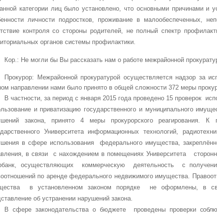
занной категории лиц было установлено, что основными причинами и 
бенности личности подростков, проживание в малообеспеченных, не
утствие контроля со стороны родителей, не полный спектр профилак
риториальных органов системы профилактики.
Кор.: Не могли бы Вы рассказать нам о работе межрайонной прокурат
Прокурор: Межрайонной прокуратурой осуществляется надзор за ис
ом направлении нами было принято в общей сложности 372 меры прокур
В частности, за период с января 2015 года проведено 15 проверок и
ользование и приватизацию государственного и муниципального имуще
ушений закона, принято 4 меры прокурорского реагирования. К 
ударственного Университета информационных технологий, радиотехн
ушения в сфере использования федерального имущества, закреплённ
авления, в связи с нахождением в помещениях Университета сторон
рбанк, осуществляющих коммерческую деятельность с получени
воотношений по аренде федерального недвижимого имущества. Правоо
щества в установленном законом порядке не оформлены, в свя
ставление об устранении нарушений закона.
В сфере законодательства о бюджете проведены проверки
соблю