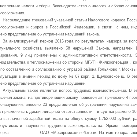
новленные налоги и сборы. Законодательство о налогах и сборах основ
огообложения.
Несоблюдение требований указанной статьи Налогового кодекса Ро
огообложения и сборов в Российской Федерации, в связи с чем, ин
ено представление об устранении нарушений закона.
За анализируемый период 2015 года по результатам надзора за ис
мунального хозяйства выявлено 58 нарушений Закона, направлен 
гирования, 9 лиц привлечены к административной ответственности. 
онодательства о теплоснабжении со стороны МГУП «Жилкооперация», ко
 по составлению и согласованию с управой района Гольяново г. Москв
плуатации в зимний период по дому № 87 корп. 1, Щелковское ш. В ре
ено представление об устранении нарушений.
Актуальным также является вопрос трудовых взаимоотношений. В э
шения закона, на противоречащий закону правовой акт принесено 4 про
вонарушении, внесено 23 представления об устранении нарушений зак
а привлечены к дисциплинарной ответственности, в суд направлено 10
не выплаченной заработной платы на общую сумму 1.752.000 рублей, р
опустимости нарушения трудового законодательства. Ярким примеро
верка ОАО «Моспромжелезобетон». На имя генерального дир