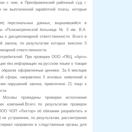
язи с чем, в Преображенский районный суд г.
о не выплаченной заработной платы, которые
я) персональных данных, выразившийся в
вы «Психиатрической больнице № 3 им. В.А.
ны к дисциплинарной ответственности.
Всего в
 закона, по результатам которых внесено 5
линарной ответственности.
отребителей. При проверки ООО «ПКЦ «Арго»
ии без информации на русском языке о товаре
ым образом оформленные ценники.
За 6 месяцев
ой сфере, направлено 5 исковых заявлений в
нии нарушений закона, привлечено 21 лицо к
сти.
 Москвы проведены проверки исполнения
их компаний.
Всего по результатам проверок
 ООО ЧОП «Лихтор» об обязании разработать и
 их устранении, по результатам, рассмотрения
атериал направлен в следственные органы для