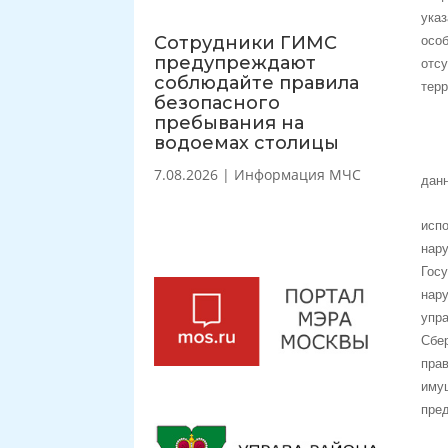
ука
Сотрудники ГИМС
осо
предупреждают
отс
соблюдайте правила
тер
безопасного
пребывания на
водоемах столицы
7.08.2026
|
Информация МЧС
данн
исп
нар
Гос
нар
упр
Сбе
пра
иму
пред