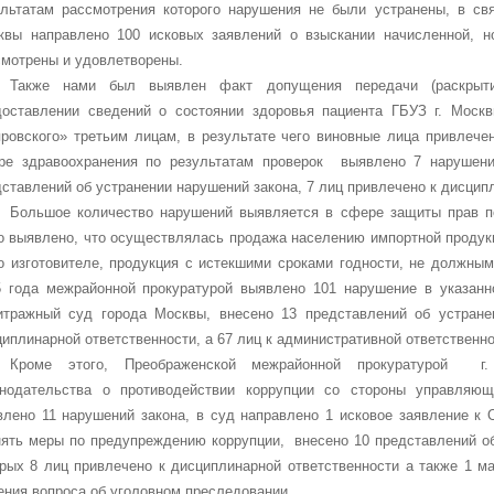
ультатам рассмотрения которого нарушения не были устранены, в св
квы направлено 100 исковых заявлений о взыскании начисленной, н
смотрены и удовлетворены.
Также нами был выявлен факт допущения передачи (раскрыти
доставлении сведений о состоянии здоровья пациента ГБУЗ г. Моск
яровского» третьим лицам, в результате чего виновные лица привлече
ре здравоохранения по результатам проверок выявлено 7 нарушений
ставлений об устранении нарушений закона, 7 лиц привлечено к дисцип
Большое количество нарушений выявляется в сфере защиты прав п
о выявлено, что осуществлялась продажа населению импортной продукц
го изготовителе, продукция с истекшими сроками годности, не должн
5 года межрайонной прокуратурой выявлено 101 нарушение в указанн
итражный суд города Москвы, внесено 13 представлений об устране
иплинарной ответственности, а 67 лиц к административной ответственно
Кроме этого,
Преображенской межрайонной прокуратурой г.
онодательства о противодействии коррупции со стороны управляющ
влено 11 нарушений закона, в суд направлено 1 исковое заявление к
нять меры по предупреждению коррупции, внесено 10 представлений об
орых 8 лиц привлечено к дисциплинарной ответственности а также 1 м
ения вопроса об уголовном преследовании.