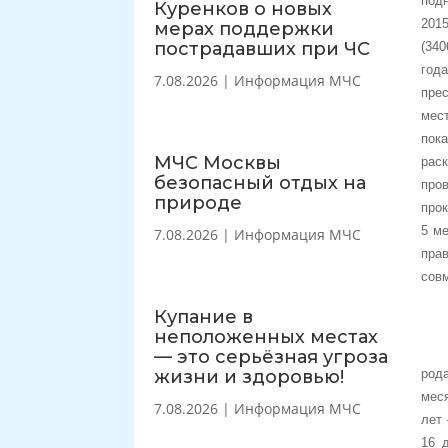
подн
Куренков о новых
2015
мерах поддержки
пострадавших при ЧС
(340
год
7.08.2026
|
Информация МЧС
прес
мес
пок
МЧС Москвы
рас
безопасный отдых на
про
природе
прок
5 м
7.08.2026
|
Информация МЧС
пра
сов
Купание в
неположенных местах
— это серьёзная угроза
жизни и здоровью!
род
мес
7.08.2026
|
Информация МЧС
лет 
16 