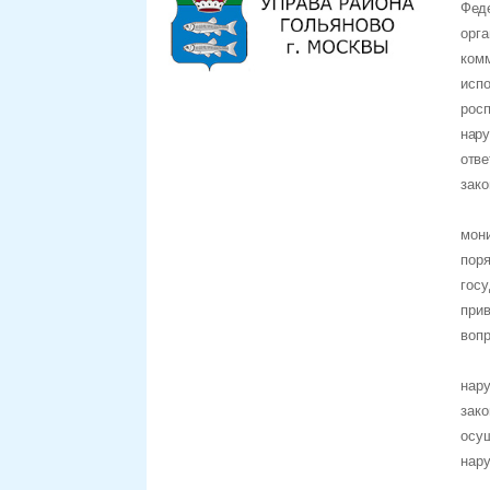
Фед
орг
ком
исп
росп
нару
отв
зако
мон
пор
гос
при
вопр
нар
зак
осу
нар