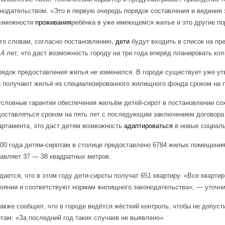
нодательством. «Это в первую очередь порядок составления и ведения э
озможности
проживания
ребёнка в уже имеющемся жилье и это другие по
его словам, согласно постановлению,
дети
будут входить в список на пре
14 лет, что даст возможность городу на три года вперёд планировать ко
рядок предоставления жилья не изменился. В городе существует уже у
и получают жильё из специализированного жилищного фонда сроком на 
условные гарантии обеспечения жильём детей-сирот в постановлении с
доставляться сроком на пять лет с последующим заключением договора 
артамента, это даст детям возможность
адаптироваться
в новых социаль
000 года детям-сиротам в столице предоставлено 6784 жилых помещени
авляет 37 — 38 квадратных метров.
ается, что в этом году дети-сироты получат 651 квартиру. «Все кварт
тоянии и соответствуют нормам жилищного законодательства», — уточн
акже сообщил, что в городе ведётся жёсткий контроль, чтобы не допус
там: «За последний год таких случаев не выявлено».