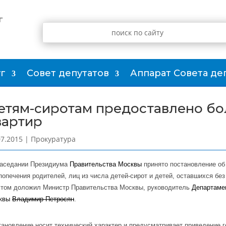
г
г
Совет депутатов
Аппарат Совета де
етям-сиротам предоставлено бол
вартир
07.2015
|
Прокуратура
заседании Президиума
Правительства Москвы
принято постановление об
попечения родителей, лиц из числа детей-сирот и детей, оставшихся бе
этом доложил Министр Правительства Москвы, руководитель
Департаме
квы
Владимир Петросян
.
ановление носит технический характер и предусматривает приведение 