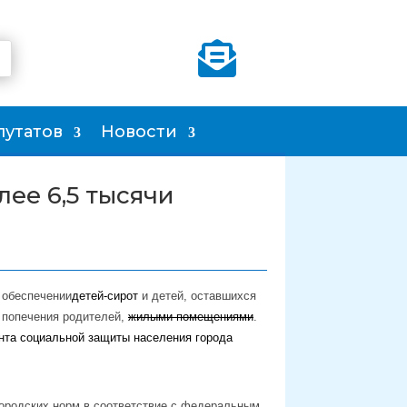

путатов
Новости
ее 6,5 тысячи
 обеспечении
детей-сирот
и детей, оставшихся
з попечения родителей,
жилыми помещениями
.
нта социальной защиты населения города
городских норм в соответствие с федеральным