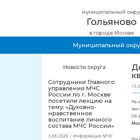
муниципальный окру
Гольяново
в городе Москве
Муниципальный окру
Д
Новости округа
к
Сотрудники Главного
15.
управления МЧС
России по г. Москве
посетили лекцию на
На 
тему: «Духовно-
без 
нравственное
Об 
воспитание личного
Мос
состава МЧС России»
3.08.2026
|
Информация МЧС
Пост