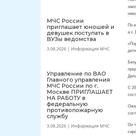
зако
нев
МЧС России
По 
приглашает юношей и
девушек поступать в
а с 
ВУЗы ведомства
«По
3.08.2026
|
Информация МЧС
дет
Без
пре
Управление по ВАО
Деп
Главного управления
МЧС России по г.
C 2
Москве ПРИГЛАШАЕТ
сост
НА РАБОТУ в
федеральную
Ожид
противопожарную
сос
службу
Он т
3.08.2026
|
Информация МЧС
сиро