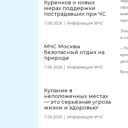
зад
Куренков о новых
офо
мерах поддержки
пострадавших при ЧС
выв
при
7.08.2026
|
Информация МЧС
Зло
и с
МЧС Москвы
– П
безопасный отдых на
мун
природе
дол
7.08.2026
|
Информация МЧС
Воп
Купание в
неположенных местах
— это серьёзная угроза
жизни и здоровью!
7.08.2026
|
Информация МЧС