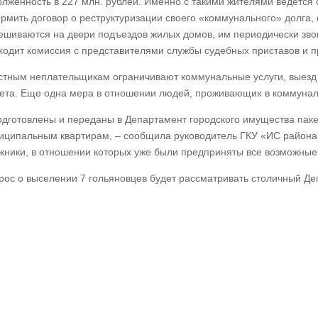
олженность в 227 млн. рублей. Именно с такими жителями ведется
рмить договор о реструктуризации своего «коммунального» долга
ешиваются на двери подъездов жилых домов, им периодически звон
ходит комиссия с представителями службы судебных приставов и 
стным неплательщикам ограничивают коммунальные услуги, выезд 
чета. Еще одна мера в отношении людей, проживающих в коммунал
одготовлены и переданы в Департамент городского имущества паке
иципальным квартирам, – сообщила руководитель ГКУ «ИС района 
жники, в отношении которых уже были предприняты все возможные м
рос о выселении 7 гольяновцев будет рассматривать столичный Де