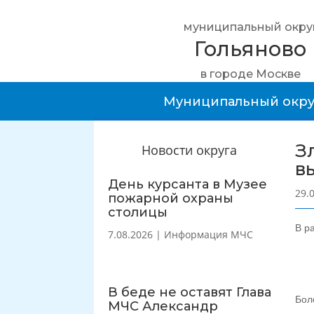
муниципальный окру
Гольяново
в городе Москве
Муниципальный окру
З
Новости округа
в
День курсанта в Музее
29.
пожарной охраны
столицы
В р
7.08.2026
|
Информация МЧС
В беде не оставят Глава
Бол
МЧС Александр