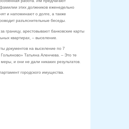
 особенная работа. Им предлагают
, фамилии этих должников еженедельно
ят и напоминают о долге, а также
проводит разъяснительные беседы.
за границу, арестовывают банковские карты
ьных квартирах, – выселение.
ты документов на выселение по 7
Гольяново» Татьяна Аленчева. – Это те
еры, и они не дали никаких результатов.
партамент городского имущества.