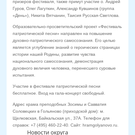
призеров фестиваля, также примут участие о. Андрей
Гуров, Олег Лагуткин, Александр Кувшинов (группа
«День»), Никита Вятчанин, Таисия Русская-Светлова.
Образовательно-просветительский проект «Фестиваль
патриотической песни» направлен на повышение
духовно-патриотического самосознания. Его целью
является углубление знаний о героических страницах
истории нашей Родины, развитие чувства
национального самосознания, демонстрация
духовного величия человека, перенесшего суровые
испытания.
Участие в фестивале патриотической песни
бесплатное. Вход на гала-концерт свободный.
Адрес храма преподобных Зосимы и Савватия
Соловецких в Гольяново (приходской дом): м.
Щелковская, Байкальская ул., 37А. Телефон для
справок: +7 (495) 460-22-40. Сайт: hramgolyanovo.ru.
Новости округа