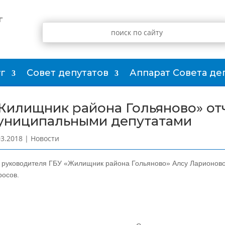
г
г
Совет депутатов
Аппарат Совета де
Жилищник района Гольяново» от
униципальными депутатами
03.2018
|
Новости
. руководителя ГБУ «Жилищник района Гольяново» Алсу Ларионово
росов.