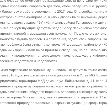
шло очередное ежемесячное заседание Совета депутатов муниципал
одные избранники собрались для того, чтобы заслушать и.о. руко
у Ларионову о работе учреждения в 2017 году. Она сообщила, что
гоустроено, отремонтировано, в каких дворах были высажены дерев
ели направили в адрес ГБУ «Жилищник района Гольяново» и другу
ти все присутствующие депутаты задали Алсу Ларионовой огромное
ащения жителей и высказали свои пожелания. После чего у жителе
можность озвучить проблемы и пожелания, задать свои вопросы. Н
гие проблемы были взяты на контроль. Информация районного «
одными избранниками была принята к сведению, но при этом было
ечания и предложения, а также дополнительно заслушать информ
вленных недостатков и недоработок.
амках мартовского заседания муниципальные депутаты также согла
ртал 2018 года, внесли изменения и дополнения в Устав МО Гольян
придомовой территории МКД дома на ул. Байкальская, д. 41, корп.
енения в программу социально-экономического развития района Го
одные избранники обсудили перечень вопросов к ежегодному засл
ьяново города Москвы о результатах деятельности управы в 2017 
артамента природопользования и охраны окружающей среды горо