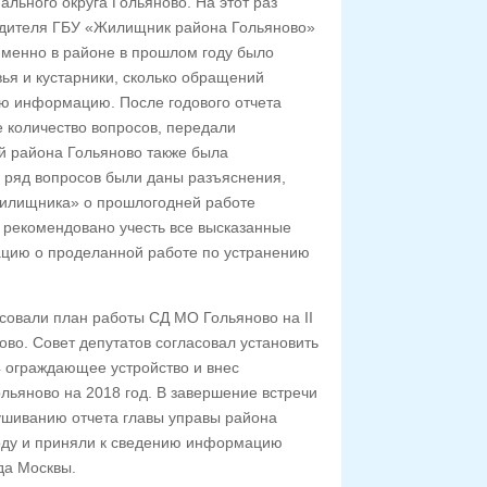
ьного округа Гольяново. На этот раз
водителя ГБУ «Жилищник района Гольяново»
 именно в районе в прошлом году было
ья и кустарники, сколько обращений
ю информацию. После годового отчета
 количество вопросов, передали
й района Гольяново также была
а ряд вопросов были даны разъяснения,
Жилищника» о прошлогодней работе
 рекомендовано учесть все высказанные
ацию о проделанной работе по устранению
совали план работы СД МО Гольяново на II
ово. Совет депутатов согласовал установить
 4 ограждающее устройство и внес
льяново на 2018 год. В завершение встречи
ушиванию отчета главы управы района
году и приняли к сведению информацию
да Москвы.