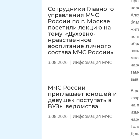
Про
нар
Сотрудники Главного
управления МЧС
Алс
России по г. Москве
бла
посетили лекцию на
жит
тему: «Духовно-
поч
нравственное
обр
воспитание личного
воз
состава МЧС России»
мно
3.08.2026
|
Информация МЧС
нар
зам
выя
МЧС России
В р
приглашает юношей и
ква
девушек поступать в
на 
ВУЗы ведомства
изм
3.08.2026
|
Информация МЧС
нар
Гол
Деп