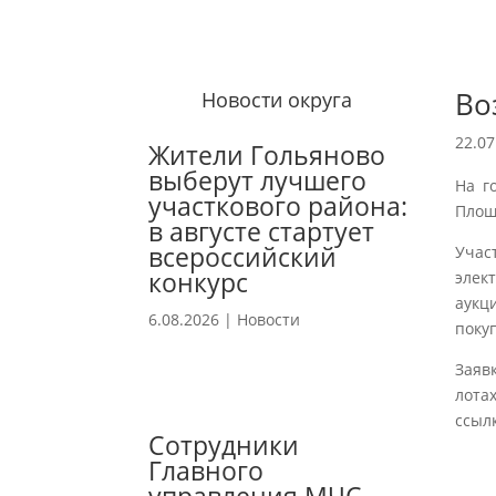
Во
Новости округа
22.07
Жители Гольяново
выберут лучшего
На г
участкового района:
Площа
в августе стартует
всероссийский
Учас
конкурс
элек
аукц
6.08.2026
|
Новости
поку
Заяв
лота
ссылк
Сотрудники
Главного