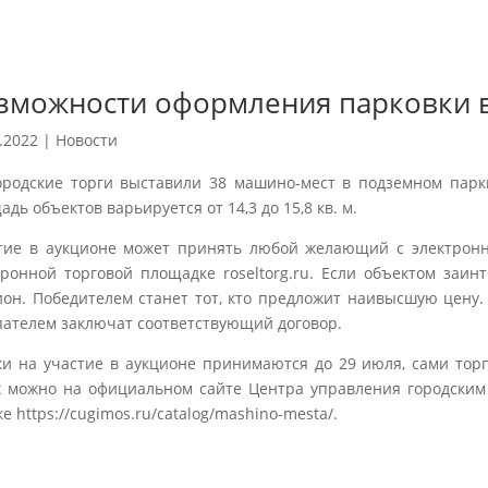
зможности оформления парковки 
.2022
|
Новости
ородские торги выставили 38 машино-мест в подземном парк
дь объектов варьируется от 14,3 до 15,8 кв. м.
тие в аукционе может принять любой желающий с электрон
тронной торговой площадке roseltorg.ru. Если объектом заинт
ион. Победителем станет тот, кто предложит наивысшую цену. 
пателем заключат соответствующий договор.
ки на участие в аукционе принимаются до 29 июля, сами тор
х можно на официальном сайте Центра управления городским
е https://cugimos.ru/catalog/mashino-mesta/.