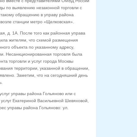
вно вместе с представителями ОМВД России
ды по выявлению незаконной торговли с
 такому обращению в управу района
возле станции метро «Щелковская».
я, д. 1А. После того как районная управа
общила жителям, что схемой размещения
ного объекта по указанному адресу,
ии. Несанкционированная торговля была
нта торговли и услуг города Москвы
ования территории, указанной в обращении,
явлено. Заметим, что на сегодняшний день
ь.
услуг управы района Гольяново или с
 услуг Екатериной Васильевной Шевяховой,
ес управы района Гольяново: ул.