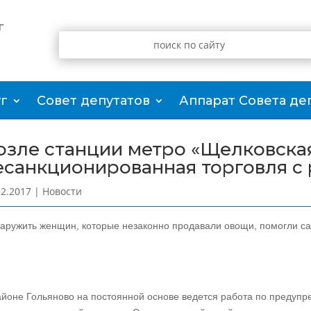
г
г
Совет депутатов
Аппарат Совета де
озле станции метро «Щелковска
есанкционированная торговля с 
12.2017
|
Новости
аружить женщин, которые незаконно продавали овощи, помогли са
айоне Гольяново на постоянной основе ведется работа по предуп