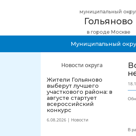
муниципальный окру
Гольяново
в городе Москве
Муниципальный окру
В
Новости округа
н
Жители Гольяново
18.
выберут лучшего
участкового района: в
августе стартует
Обн
всероссийский
конкурс
6.08.2026
|
Новости
В р