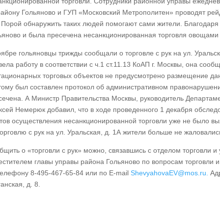
анкционированной торговли. Сотрудники районной управы ежедне
району Гольяново и ГУП «Московский Метрополитен» проводят рей
. Порой обнаружить таких людей помогают сами жители. Благодаря
ьяново и была пресечена несанкционированная торговля овощами 
оябре гольяновцы трижды сообщали о торговле с рук на ул. Уральска
вела работу в соответствии с ч.1 ст.11.13 КоАП г. Москвы, она со
тационарных торговых объектов не предусмотрено размещение дан
тому был составлен протокол об административном правонарушен
сечена. А Министр Правительства Москвы, руководитель Департаме
ксей Немерюк добавил, что в ходе проведенного 1 декабря обслед
тов осуществления несанкционированной торговли уже не было вы
торговлю с рук на ул. Уральская, д. 1А жители больше не жаловалис
бщить о «торговли с рук» можно, связавшись с отделом торговли и 
естителем главы управы района Гольяново по вопросам торговли и
телефону 8-495-467-65-84 или по E-mail
ShevyahovaEV@mos.ru.
Адр
анская, д. 8.