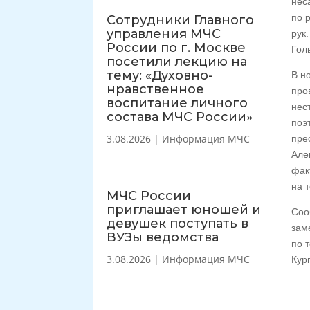
нес
по 
Сотрудники Главного
управления МЧС
рук
России по г. Москве
Гол
посетили лекцию на
тему: «Духовно-
В н
нравственное
про
воспитание личного
нес
состава МЧС России»
поэ
3.08.2026
|
Информация МЧС
пре
Але
фак
на 
МЧС России
приглашает юношей и
Соо
девушек поступать в
зам
ВУЗы ведомства
по 
3.08.2026
|
Информация МЧС
Кург