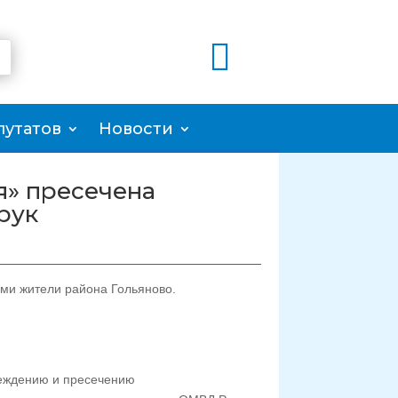

путатов
Новости
я» пресечена
рук
ми жители района Гольяново.
реждению и пресечению