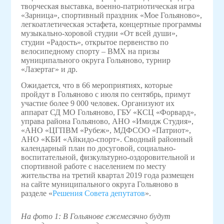
творческая выставка, военно-патриотическая игра
«Зарница», спортивный праздник «Мое Гольяново»,
легкоатлетическая эстафета, концертные программы
музыкально-хоровой студии «От всей души»,
студии «Радость», открытое первенство по
велосипедному спорту –
BMX
на призы
муниципального округа Гольяново, турнир
«Лазертаг» и др.
Ожидается, что в 66 мероприятиях, которые
пройдут в Гольяново с июля по сентябрь, примут
участие более 9 000 человек. Организуют их
аппарат СД МО Гольяново, ГБУ «КСЦ «Форвард»,
управа района Гольяново, АНО «Имидж Студия»,
«АНО «ЦГПВМ «Рубеж», МДФСОО «Патриот»,
АНО «КБИ «Айкидо-спорт». Сводный районный
календарный план по досуговой, социально-
воспитательной, физкультурно-оздоровительной и
спортивной работе с населением по месту
жительства на третий квартал 2019 года размещен
на сайте муниципального округа Гольяново в
разделе «
Решения Совета депутатов
».
На фото 1: В Гольянове ежемесячно будут