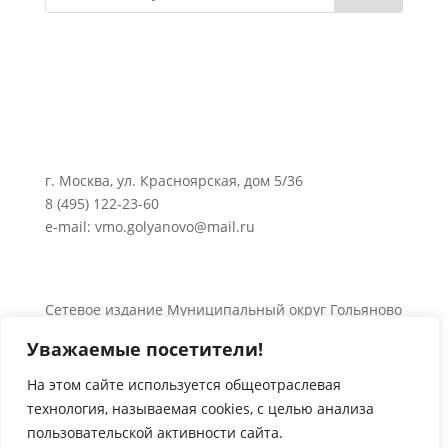
г. Москва, ул. Красноярская, дом 5/36
8 (495) 122-23-60
e-mail: vmo.golyanovo@mail.ru
Сетевое издание Муниципальный округ Гольяново
в городе Москве 0+
Уважаемые посетители!
Об использовании информации сайта.
© 2024 Все права защищены.
На этом сайте используется общеотраслевая
технология, называемая
cookies
, с целью анализа
пользовательской активности сайта.