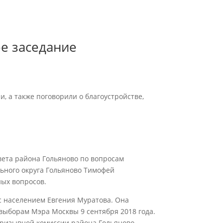
е заседание
 а также поговорили о благоустройстве,
вета района Гольяново по вопросам
ьного округа Гольяново Тимофей
ных вопросов.
с населением Евгения Муратова. Она
выборам Мэра Москвы 9 сентября 2018 года.
ризывной комиссии района Гольяново,