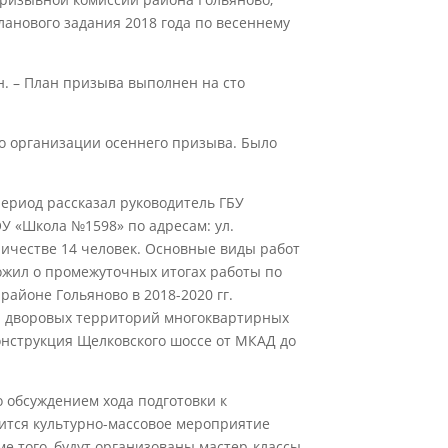
анового задания 2018 года по весеннему
н. – План призыва выполнен на сто
по организации осеннего призыва. Было
период рассказал руководитель ГБУ
У «Школа №1598» по адресам: ул.
количестве 14 человек. Основные виды работ
ложил о промежуточных итогах работы по
айоне Гольяново в 2018-2020 гг.
ва дворовых территорий многоквартирных
онструкция Щелковского шоссе от МКАД до
 обсуждением хода подготовки к
оится культурно-массовое мероприятие
е того, будут организованы мастер-классы,