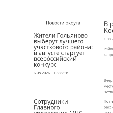
В 
Новости округа
Ко
Жители Гольяново
1.08.
выберут лучшего
участкового района:
Райо
в августе стартует
капр
всероссийский
конкурс
6.08.2026
|
Новости
Вчер
мест
Четв
Сотрудники
По п
Главного
расс
Зате