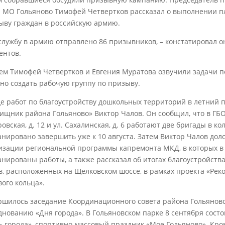
а МО Гольяново Тимофей Четвертков рассказал о выполнении пл
ыву граждан в российскую армию.
 службу в армию отправлено 86 призывников, – констатировал о
ентов.
тем Тимофей Четвертков и Евгения Муратова озвучили задачи 
но создать рабочую группу по призыву.
де работ по благоустройству дошкольных территорий в летний 
ищник района Гольяново» Виктор Чалов. Он сообщил, что в ГБО
овская, д. 12 и ул. Сахалинская, д. 6 работают две бригады в 
анировано завершить уже к 10 августа. Затем Виктор Чалов до
изации региональной программы капремонта МКД, в которых в р
анированы работы, а также рассказал об итогах благоустройст
в, расположенных на Щелковском шоссе, в рамках проекта «Рек
вого кольца».
ршилось заседание Координационного совета района Гольяново
днованию «Дня города». В Гольяновском парке 8 сентября сост
ь города», спортивно-массовый праздник «Мое Гольяново». Кром