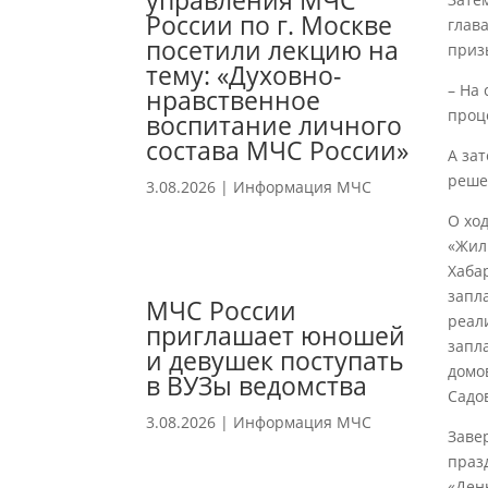
управления МЧС
России по г. Москве
глав
посетили лекцию на
приз
тему: «Духовно-
– На
нравственное
проц
воспитание личного
состава МЧС России»
А за
реше
3.08.2026
|
Информация МЧС
О хо
«Жил
Хабар
запл
МЧС России
реал
приглашает юношей
запл
и девушек поступать
домо
в ВУЗы ведомства
Садо
3.08.2026
|
Информация МЧС
Заве
праз
«Ден