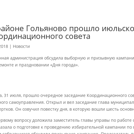
районе Гольяново прошло июльско
ординационного совета
2018
|
Новости
нная администрация обсудила выборную и призывную кампании,
емонте и праздновании «Дня города».
а, 31 июля, прошло очередное заседание Координационного со
ного самоуправления. Открыл и вел заседание глава муниципал
ертков. Он озвучил повестку дня, в которую вошли шесть основ
ервому вопросу доложила заместитель главы управы по работе 
казала о подготовке к проведению избирательной кампании по 
м собравшиеся обсудили призывную кампанию. Председатель п