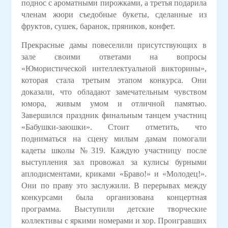
поднос с ароматными пирожками, а третья подарила
членам жюри съедобные букеты, сделанные из
фруктов, сушек, баранок, пряников, конфет.
Прекрасные дамы повеселили присутствующих в
зале своими ответами на вопросы
«Юмористической интеллектуальной викторины»,
которая стала третьим этапом конкурса. Они
доказали, что обладают замечательным чувством
юмора, живым умом и отличной памятью.
Завершился праздник финальным танцем участниц
«Бабушки-заюшки». Стоит отметить, что
подниматься на сцену милым дамам помогали
кадеты школы №319. Каждую участницу после
выступления зал провожал за кулисы бурными
аплодисментами, криками «Браво!» и «Молодец!».
Они по праву это заслужили. В перерывах между
конкурсами была организована концертная
программа. Выступили детские творческие
коллективы с яркими номерами и хор. Проигравших